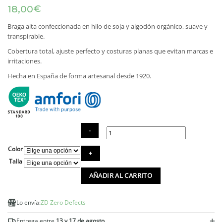
€
18,00
Braga alta confeccionada en hilo de soja y algodón orgánico, suave y
transpirable.
Cobertura total, ajuste perfecto y costuras planas que evitan marcas e
irritaciones.
Hecha en España de forma artesanal desde 1920.
Color
Braga
alta
Talla
Atenea
AÑADIR AL CARRITO
hilo
de
soja
Lo envía:
ZD Zero Defects
cantidad
+
Entrega entre
13 y 17 de agosto