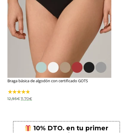
Braga básica de algodón con certificado GOTS
El
El
12,95
€
11,70
€
precio
precio
original
actual
era:
es:
12,95€.
11,70€.
10% DTO. en tu primer