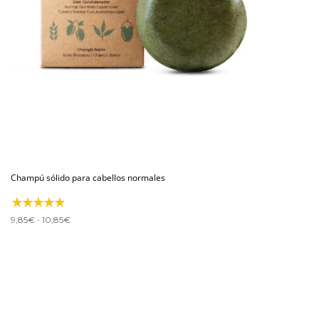
Champú sólido para cabellos normales
Rango
-
9,85
€
10,85
€
de
precios:
desde
9,85€
hasta
10,85€