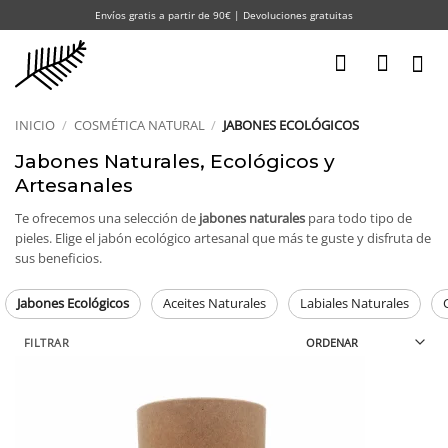
Saltar
Envíos gratis a partir de 90€ | Devoluciones gratuitas
al
contenido
INICIO
/
COSMÉTICA NATURAL
/
JABONES ECOLÓGICOS
Jabones Naturales, Ecológicos y
Artesanales
Te ofrecemos una selección de
jabones naturales
para todo tipo de
pieles. Elige el jabón ecológico artesanal que más te guste y disfruta de
sus beneficios.
Jabones Ecológicos
Aceites Naturales
Labiales Naturales
FILTRAR