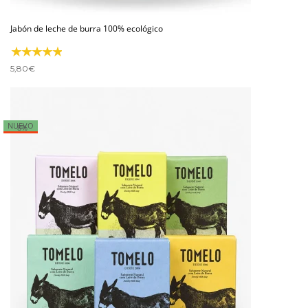
Jabón de leche de burra 100% ecológico
5,80
€
NUEVO
-8%