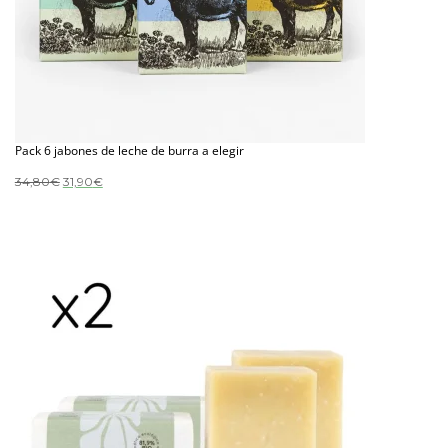
Pack 6 jabones de leche de burra a elegir
El
El
34,80
€
31,90
€
precio
precio
original
actual
era:
es:
34,80€.
31,90€.