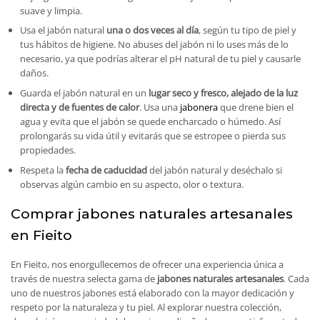
suave y limpia.
Usa el jabón natural
una o dos veces al día
, según tu tipo de piel y
tus hábitos de higiene. No abuses del jabón ni lo uses más de lo
necesario, ya que podrías alterar el pH natural de tu piel y causarle
daños.
Guarda el jabón natural en un
lugar seco y fresco, alejado de la luz
directa y de fuentes de calor
. Usa una
jabonera
que drene bien el
agua y evita que el jabón se quede encharcado o húmedo. Así
prolongarás su vida útil y evitarás que se estropee o pierda sus
propiedades.
Respeta la
fecha de caducidad
del jabón natural y deséchalo si
observas algún cambio en su aspecto, olor o textura.
Comprar jabones naturales artesanales
en Fieito
En Fieito, nos enorgullecemos de ofrecer una experiencia única a
través de nuestra selecta gama de
jabones naturales artesanales
. Cada
uno de nuestros jabones está elaborado con la mayor dedicación y
respeto por la naturaleza y tu piel. Al explorar nuestra colección,