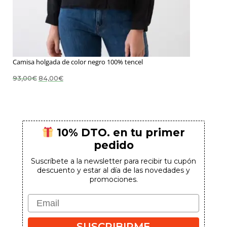
Camisa holgada de color negro 100% tencel
El
El
93,00
€
84,00
€
precio
precio
original
actual
era:
es:
93,00€.
84,00€.
10% DTO. en tu primer
pedido
Suscríbete a la newsletter para recibir tu cupón
descuento y estar al día de las novedades y
promociones.
Email
SUSCRIBIRME