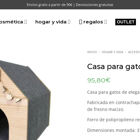
Envíos gratis a partir de 90€ | Devoluciones gratuitas
osmética
hogar y vida
regalos
OUTLET
INICIO
/
HOGAR Y VIDA
/
ACCESO
Casa para gat
€
95,80
Casa para gatos de elega
Fabricada en contracha
de fresno macizo.
Forro de polipropileno r
Dimensiones montada: 37