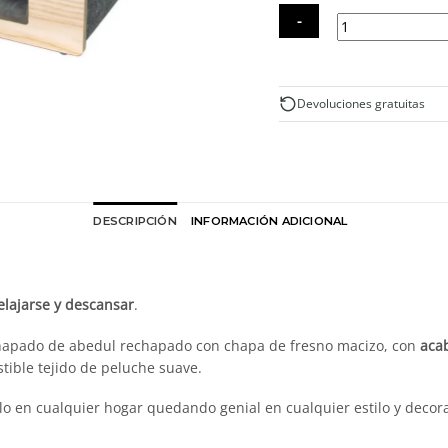
Casa
para
gatos
Devoluciones gratuitas
de
diseño
cantidad
DESCRIPCIÓN
INFORMACIÓN ADICIONAL
elajarse y descansar
.
achapado de abedul rechapado con chapa de fresno macizo, con
acab
stible tejido de peluche suave.
rlo en cualquier hogar quedando genial en cualquier estilo y decor