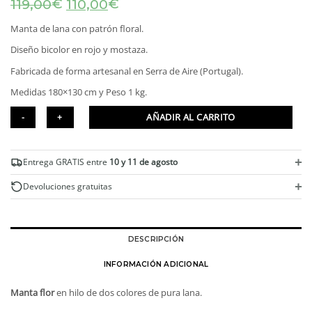
El
El
€
€
119,00
110,00
precio
precio
original
actual
Manta de lana con patrón floral.
era:
es:
Diseño bicolor en rojo y mostaza.
119,00€.
110,00€.
Fabricada de forma artesanal en Serra de Aire (Portugal).
Medidas 180×130 cm y Peso 1 kg.
AÑADIR AL CARRITO
Manta
flor
+
Entrega GRATIS entre
10 y 11 de agosto
de
pura
+
Devoluciones gratuitas
lana
cantidad
DESCRIPCIÓN
INFORMACIÓN ADICIONAL
Manta flor
en hilo de dos colores de pura lana.