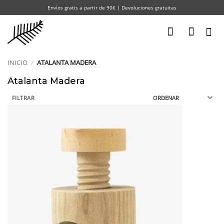
Saltar
Envíos gratis a partir de 90€ | Devoluciones gratuitas
al
contenido
INICIO
/
ATALANTA MADERA
Atalanta Madera
FILTRAR