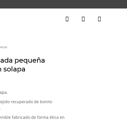
HILAS
clada pequeña
n solapa
l
recio
ctual
apa.
s:
tejido recuperado de bonito
0,00€.
.
ible fabricado de forma ética en