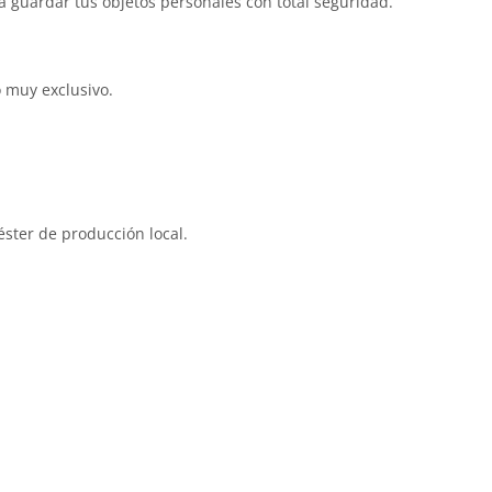
ra guardar tus objetos personales con total seguridad.
o muy exclusivo.
éster de producción local.