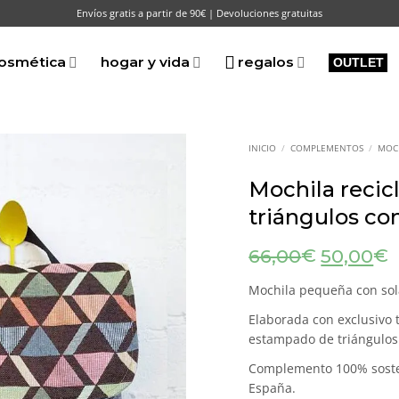
Envíos gratis a partir de 90€ | Devoluciones gratuitas
osmética
hogar y vida
regalos
OUTLET
INICIO
/
COMPLEMENTOS
/
MOC
Mochila reci
triángulos co
El
E
€
€
66,00
50,00
precio
p
original
a
Mochila pequeña con sol
era:
e
Elaborada con exclusivo 
66,00€.
5
estampado de triángulos
Complemento 100% sosten
España.