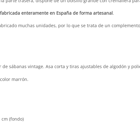
n la parte trasera, dispone de un bolsillo grande con cremallera pa
fabricada enteramente en España de forma artesanal
.
n fabricado muchas unidades, por lo que se trata de un complement
r de sábanas vintage. Asa corta y tiras ajustables de algodón y poli
 color marrón.
1 cm (fondo)