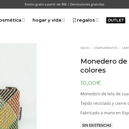
Envíos gratis a partir de 90€ | Devoluciones gratuitas
osmética
hogar y vida
regalos
OUTLET
INICIO
/
COMPLEMENTOS
/
CART
Monedero de 
colores
€
10,00
Monedero de tela de cua
Tejido reciclado y cierre
Fabricado a mano en Esp
SIN EXISTENCIAS