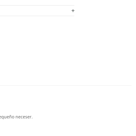
+
pequeño neceser.