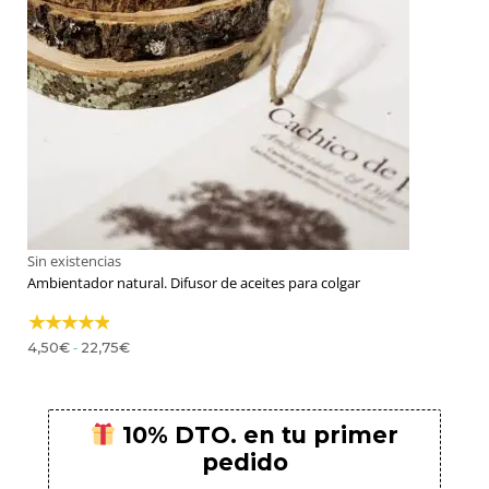
Sin existencias
Ambientador natural. Difusor de aceites para colgar
Rango
-
4,50
€
22,75
€
de
precios:
desde
4,50€
hasta
22,75€
10% DTO. en tu primer
pedido