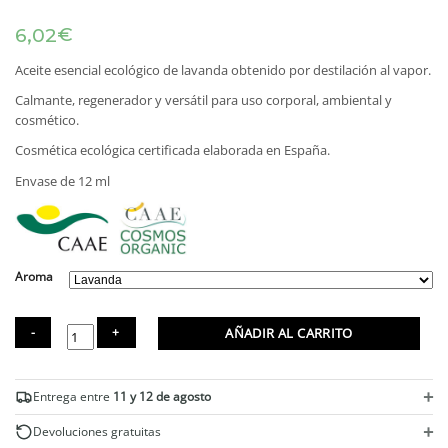
€
6,02
Aceite esencial ecológico de lavanda obtenido por destilación al vapor.
Calmante, regenerador y versátil para uso corporal, ambiental y
cosmético.
Cosmética ecológica certificada elaborada en España.
Envase de 12 ml
Aroma
AÑADIR AL CARRITO
Aceite
esencial
+
Entrega entre
11 y 12 de agosto
de
lavanda
+
Devoluciones gratuitas
cantidad