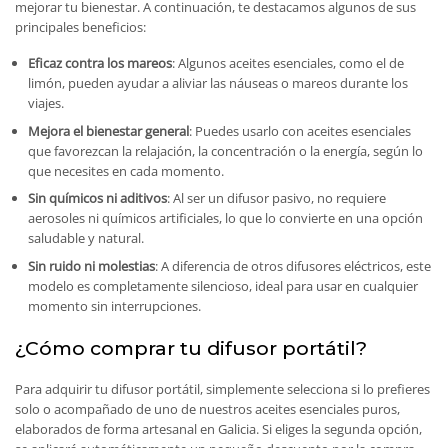
mejorar tu bienestar. A continuación, te destacamos algunos de sus
principales beneficios:
Eficaz contra los mareos
: Algunos aceites esenciales, como el de
limón, pueden ayudar a aliviar las náuseas o mareos durante los
viajes.
Mejora el bienestar general
: Puedes usarlo con aceites esenciales
que favorezcan la relajación, la concentración o la energía, según lo
que necesites en cada momento.
Sin químicos ni aditivos
: Al ser un difusor pasivo, no requiere
aerosoles ni químicos artificiales, lo que lo convierte en una opción
saludable y natural.
10% DTO
Sin ruido ni molestias
: A diferencia de otros difusores eléctricos, este
modelo es completamente silencioso, ideal para usar en cualquier
momento sin interrupciones.
En tu primer pedido
¿Cómo comprar tu difusor portátil?
Para adquirir tu difusor portátil, simplemente selecciona si lo prefieres
¡Suscríbete para conseguirlo!
solo o acompañado de uno de nuestros aceites esenciales puros,
elaborados de forma artesanal en Galicia. Si eliges la segunda opción,