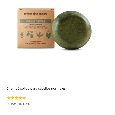
Champú sólido para cabellos normales
Rango
-
9,85
€
10,85
€
de
precios:
desde