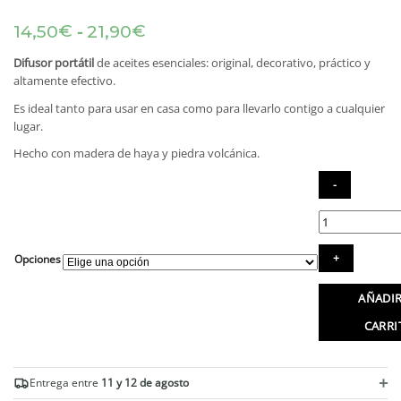
Rango
-
€
€
14,50
21,90
de
precios:
Difusor portátil
de aceites esenciales: original, decorativo, práctico y
desde
altamente efectivo.
14,50€
Es ideal tanto para usar en casa como para llevarlo contigo a cualquier
hasta
lugar.
21,90€
Hecho con madera de haya y piedra volcánica.
Difusor
portátil
de
Opciones
aceites
esenciales
AÑADIR
cantidad
CARRI
+
Entrega entre
11 y 12 de agosto