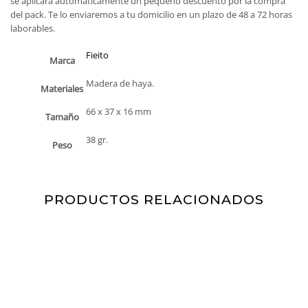
se aplicará automáticamente un pequeño descuento por la compra
del pack. Te lo enviaremos a tu domicilio en un plazo de 48 a 72 horas
laborables.
SUSCRIBIRME
Fieito
Marca
*Al hacer clic en "suscribirme", confirmas que estás de acuerdo con el uso
Madera de haya.
Materiales
de tu información bajo nuestra
política de privacidad
.
66 x 37 x 16 mm
Tamaño
38 gr.
Peso
PRODUCTOS RELACIONADOS