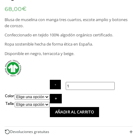
€
68,00
Blusa de muselina con manga tres cuartos, escote amplio y botones
de corozo.
Confeccionado en tejido 100% algodón orgánico certificado.
Ropa sostenible hecha de forma ética en España.
Disponible en negro, terracota y beige.
Color
Blusa
manga
Talla
tres
AÑADIR AL CARRITO
cuartos
de
algodón
orgánico
+
Devoluciones gratuitas
cantidad