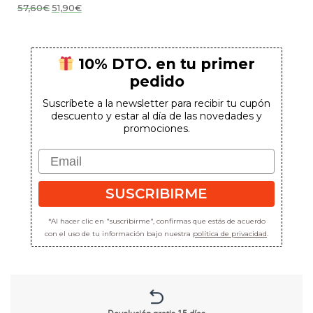
El
El
57,60
€
51,90
€
precio
precio
original
actual
era:
es:
57,60€.
51,90€.
10% DTO. en tu primer
pedido
Suscríbete a la newsletter para recibir tu cupón
descuento y estar al día de las novedades y
promociones.
Email
SUSCRIBIRME
*Al hacer clic en "suscribirme", confirmas que estás de acuerdo
con el uso de tu información bajo nuestra
política de privacidad
.