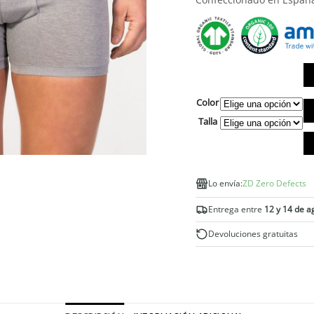
Color
Bó
He
Talla
co
ab
la
al
Lo envía:
ZD Zero Defects
eg
ca
Entrega entre
12 y 14 de a
Devoluciones gratuitas