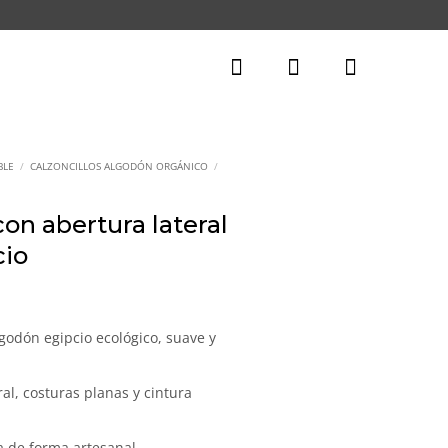
BLE
/
CALZONCILLOS ALGODÓN ORGÁNICO
/
on abertura lateral
cio
Rango
de
precios:
odón egipcio ecológico, suave y
desde
29,15€
al, costuras planas y cintura
hasta
38,60€
 de forma artesanal.