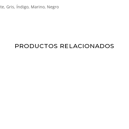
ste, Gris, Índigo, Marino, Negro
PRODUCTOS RELACIONADOS
10% DTO
En tu primer pedido