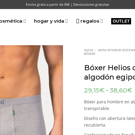
Envíos gratis a partir de 90€ | Devoluciones gratuitas
osmética
hogar y vida
regalos
OUTLET
INICIO
/
ROPA INTERIOR SOSTENI
BÓXERS
Bóxer Helios c
algodón egip
-
€
€
29,15
38,60
Bóxer para hombre en alg
transpirable.
Diseño con abertura later
recubierta.
Confeccionado en España