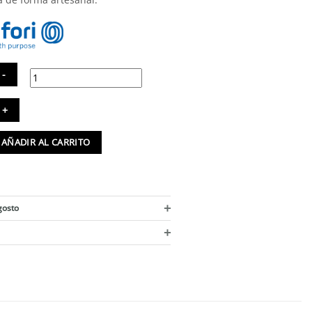
xer
lios
n
AÑADIR AL CARRITO
ertura
teral
godón
ipcio
ntidad
+
gosto
+