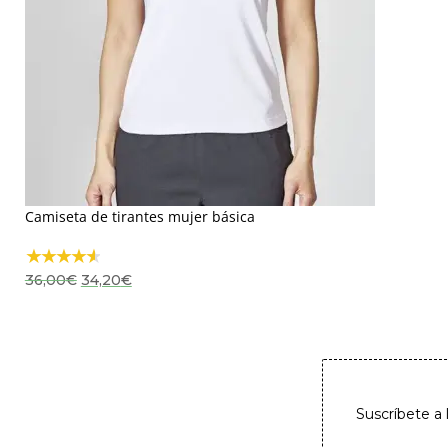
Camiseta de tirantes mujer básica
El
El
36,00
€
34,20
€
precio
precio
original
actual
era:
es:
36,00€.
34,20€.
Suscríbete a 