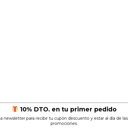
¡Suscríbete para conseguirlo!
SUSCRIBIRME
*Al hacer clic en "suscribirme", confirmas que estás de acuerdo con el uso
de tu información bajo nuestra
política de privacidad
.
10% DTO. en tu primer pedido
la newsletter para recibir tu cupón descuento y estar al día de l
promociones.