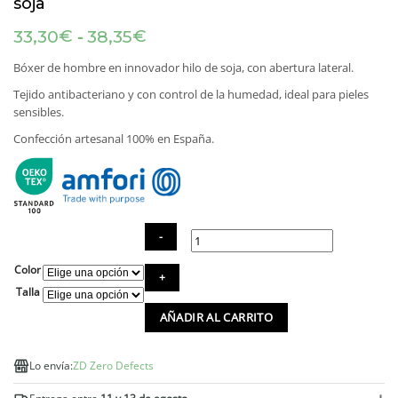
soja
Rango
-
€
€
33,30
38,35
de
precios:
Bóxer de hombre en innovador hilo de soja, con abertura lateral.
desde
Tejido antibacteriano y con control de la humedad, ideal para pieles
33,30€
sensibles.
hasta
38,35€
Confección artesanal 100% en España.
Color
Bóxer
Heracles
Talla
con
AÑADIR AL CARRITO
abertura
lateral
hilo
Lo envía:
ZD Zero Defects
de
soja