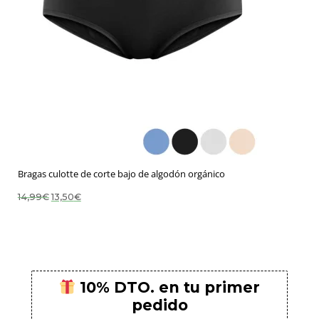
Bragas culotte de corte bajo de algodón orgánico
El
El
14,99
€
13,50
€
precio
precio
original
actual
era:
es:
14,99€.
13,50€.
10% DTO. en tu primer
pedido