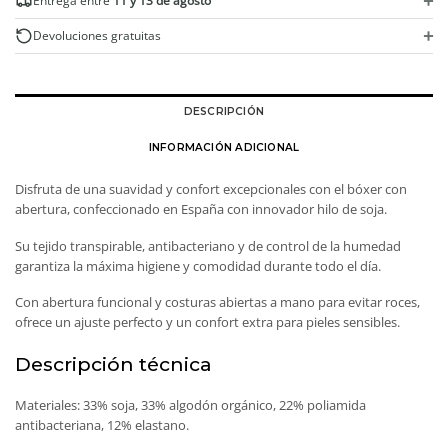
+
Entrega entre
11 y 13 de agosto
cantidad
+
Devoluciones gratuitas
DESCRIPCIÓN
INFORMACIÓN ADICIONAL
Disfruta de una suavidad y confort excepcionales con el bóxer con
abertura, confeccionado en España con innovador hilo de soja.
Su tejido transpirable, antibacteriano y de control de la humedad
garantiza la máxima higiene y comodidad durante todo el día.
Con abertura funcional y costuras abiertas a mano para evitar roces,
ofrece un ajuste perfecto y un confort extra para pieles sensibles.
Descripción técnica
Materiales: 33% soja, 33% algodón orgánico, 22% poliamida
antibacteriana, 12% elastano.