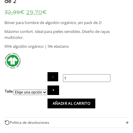
de 2
El
El
€
€
32,99
29,70
precio
precio
original
actual
Bóxer para hombre de algodón orgánico, ¡en pack de 2!
era:
es:
Máximo confort. Ideal para pieles sensibles. Diseño de rayas
32,99€.
29,70€.
multicolor.
95% algodón orgánico | 5% elastano
Bóxer
Talla
hombre
de
AÑADIR AL CARRITO
algodón
orgánico.
Pack
de
+
Política de devoluciones
2
cantidad