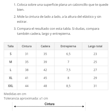
Coloca sobre una superficie plana un calzoncillo que te quede
bien.
Mide la cintura de lado a lado, a la altura del elástico y sin
estirar.
Compara el resultado con esta tabla. Si dudas, compara
también cadera, largo y entrepierna.
Talla
Cintura
Cadera
Entrepierna
Largo total
S
31
35
6,5
23
M
35
39
7
25
L
38
42
7,5
27
XL
41
45
8
29
XXL
44
48
8,5
31
Medidas en cm
Tolerancia aproximada: ±1 cm