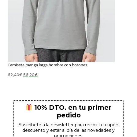
Camiseta manga larga hombre con botones
El
El
62,40
€
56,20
€
precio
precio
original
actual
era:
es:
62,40€.
56,20€.
10% DTO. en tu primer
pedido
Suscríbete a la newsletter para recibir tu cupón
descuento y estar al día de las novedades y
promociones.