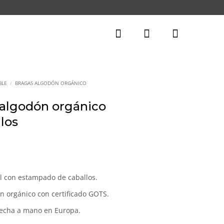
BLE
/
BRAGAS ALGODÓN ORGÁNICO
 algodón orgánico
llos
l
recio
ctual
ul con estampado de caballos.
s:
n orgánico con certificado GOTS.
8,00€.
hecha a mano en Europa.