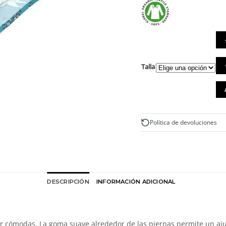
Bra
Talla
alt
de
al
org
azu
co
Política de devoluciones
cab
can
DESCRIPCIÓN
INFORMACIÓN ADICIONAL
er cómodas. La goma suave alrededor de las piernas permite un aj