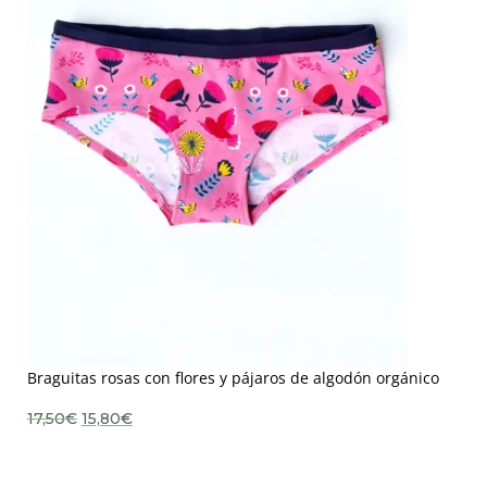
Braguitas rosas con flores y pájaros de algodón orgánico
El
El
17,50
€
15,80
€
precio
precio
original
actual
era:
es:
17,50€.
15,80€.