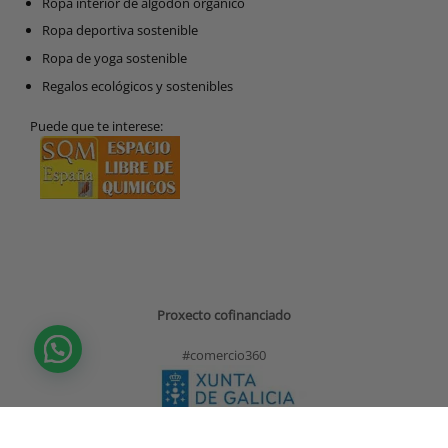
Ropa interior de algodón orgánico
Ropa deportiva sostenible
Ropa de yoga sostenible
Regalos ecológicos y sostenibles
Puede que te interese:
Proxecto cofinanciado
#comercio360