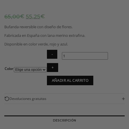
El
El
€
€
65,00
55,25
precio
precio
original
actual
Bufanda reversible con diseño de flores.
era:
es:
Fabricada en España con lana merino extrafina.
65,00€.
55,25€.
Disponible en color verde, rojo y azul.
Bufanda
Color
de
lana
AÑADIR AL CARRITO
merino
reversible
con
flores
+
Devoluciones gratuitas
cantidad
DESCRIPCIÓN