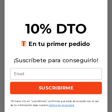
10% DTO
En tu primer pedido
¡Suscríbete para conseguirlo!
Fular a cuadros azul y oliva de algodón orgánico
El
El
24,90
€
22,40
€
precio
precio
SUSCRIBIRME
original
actual
era:
es:
24,90€.
22,40€.
*Al hacer clic en "suscribirme", confirmas que estás de acuerdo con el uso
de tu información bajo nuestra
política de privacidad
.