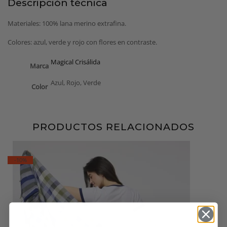
Descripción técnica
Materiales: 100% lana merino extrafina.
Colores: azul, verde y rojo con flores en contraste.
Magical Crisálida
Marca
Azul, Rojo, Verde
Color
PRODUCTOS RELACIONADOS
-10%