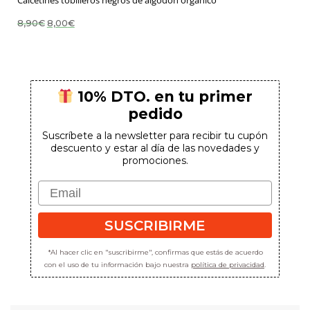
Calcetines tobilleros negros de algodón orgánico
El
El
8,90
€
8,00
€
precio
precio
original
actual
era:
es:
8,90€.
8,00€.
10% DTO. en tu primer
pedido
Suscríbete a la newsletter para recibir tu cupón
descuento y estar al día de las novedades y
promociones.
Email
SUSCRIBIRME
*Al hacer clic en "suscribirme", confirmas que estás de acuerdo
con el uso de tu información bajo nuestra
política de privacidad
.