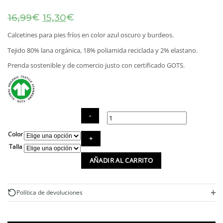
El
El
€
€
16,99
15,30
precio
precio
original
actual
Calcetines para pies fríos en color azul oscuro y burdeos.
era:
es:
Tejido 80% lana orgánica, 18% poliamida reciclada y 2% elastano.
16,99€.
15,30€.
Prenda sostenible y de comercio justo con certificado GOTS.
Color
Calcetines
para
Talla
pies
AÑADIR AL CARRITO
fríos
cantidad
+
Política de devoluciones