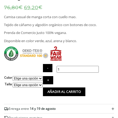
El
El
€
€
76,80
69,20
precio
precio
original
actual
Camisa casual de manga corta con cuello mao.
era:
es:
Tejido de cáñamo y algodón orgánico con botones de coco.
76,80€.
69,20€.
Prenda de Comercio Justo 100% vegana.
Disponible en color verde, azul, arena y blanco.
Color
Camisa
cuello
Talla
mao
AÑADIR AL CARRITO
de
manga
corta
ecológica
+
Entrega entre
14 y 19 de agosto
cantidad
+
Devoluciones gratuitas