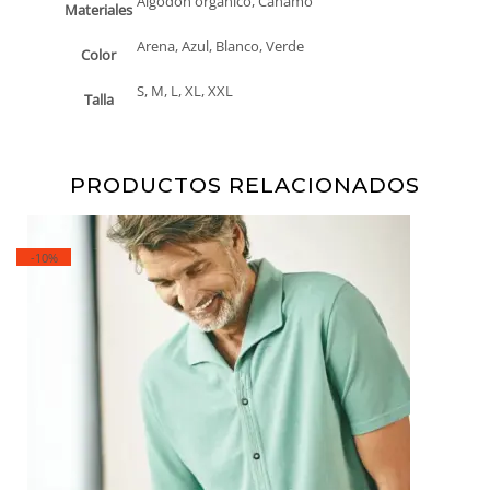
Algodón orgánico, Cáñamo
Materiales
Arena, Azul, Blanco, Verde
Color
S, M, L, XL, XXL
Talla
PRODUCTOS RELACIONADOS
-10%
10% DTO