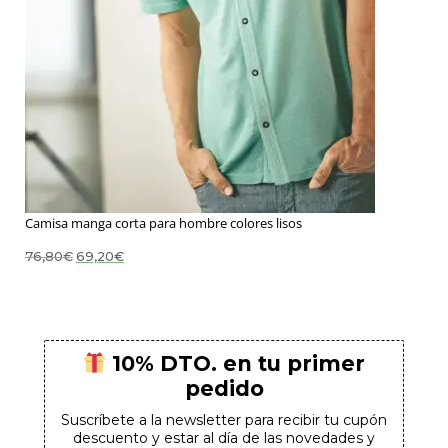
En tu primer pedido
¡Suscríbete para conseguirlo!
Camisa manga corta para hombre colores lisos
SUSCRIBIRME
El
El
76,80
€
69,20
€
precio
precio
original
actual
*Al hacer clic en "suscribirme", confirmas que estás de acuerdo con el uso
era:
es:
de tu información bajo nuestra
política de privacidad
.
76,80€.
69,20€.
10% DTO. en tu primer
pedido
Suscríbete a la newsletter para recibir tu cupón
descuento y estar al día de las novedades y