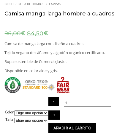
INICIO
/
ROPA DE HOMBRE
/
CAMISAS
Camisa manga larga hombre a cuadros
El
El
€
€
96,00
84,50
precio
precio
original
actual
Camisa de manga larga con diseño a cuadros.
era:
es:
Tejido vegano de cáñamo y algodón orgánico certificado.
96,00€.
84,50€.
Ropa sostenible de Comercio Justo.
Disponible en color aloe y gris.
Color
Camisa
manga
Talla
larga
AÑADIR AL CARRITO
hombre