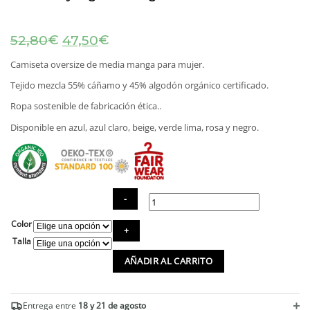
El
El
€
€
52,80
47,50
precio
precio
original
actual
Camiseta oversize de media manga para mujer.
era:
es:
Tejido mezcla 55% cáñamo y 45% algodón orgánico certificado.
52,80€.
47,50€.
Ropa sostenible de fabricación ética..
Disponible en azul, azul claro, beige, verde lima, rosa y negro.
Color
Camiseta
ancha
Talla
de
AÑADIR AL CARRITO
media
manga
de
cáñamo
+
Entrega entre
18 y 21 de agosto