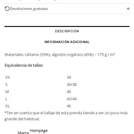
y
algodón
+
Devoluciones gratuitas
orgánico
cantidad
DESCRIPCIÓN
INFORMACIÓN ADICIONAL
Materiales: cáñamo (55%), algodón orgánico (45%) – 175 g / m²
Equivalencia de tallas:
XS
34
S
36/38
M
40
L
42/44
XL
46
*Ten en cuenta que el tallaje de esta prenda tiende a ser un poco más
grande del habitual.
HempAge
Marca