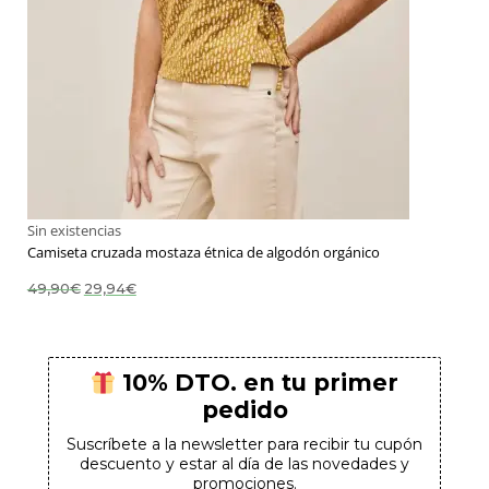
Sin existencias
10% DTO
Camiseta cruzada mostaza étnica de algodón orgánico
El
El
49,90
€
29,94
€
precio
precio
original
actual
era:
es:
En tu primer pedido
49,90€.
29,94€.
10% DTO. en tu primer
pedido
¡Suscríbete para conseguirlo!
Suscríbete a la newsletter para recibir tu cupón
descuento y estar al día de las novedades y
promociones.