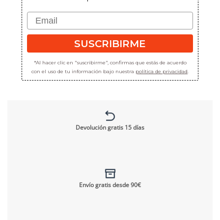
Email
SUSCRIBIRME
SUSCRIBIRME
*Al hacer clic en "suscribirme", confirmas que estás de acuerdo con el uso
de tu información bajo nuestra
política de privacidad
.
*Al hacer clic en "suscribirme", confirmas que estás de acuerdo
con el uso de tu información bajo nuestra
política de privacidad
.
Devolución gratis 15 días
Envío gratis desde 90€