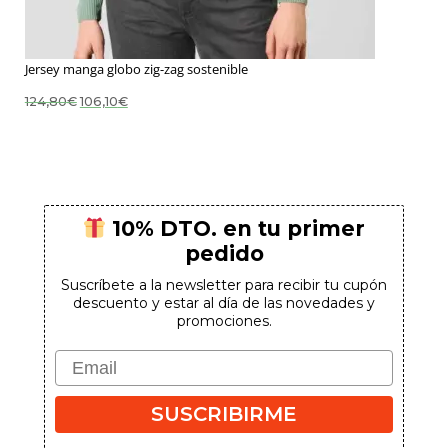
Jersey manga globo zig-zag sostenible
El
El
124,80
€
106,10
€
precio
precio
original
actual
era:
es:
124,80€.
106,10€.
10% DTO. en tu primer
pedido
Suscríbete a la newsletter para recibir tu cupón
descuento y estar al día de las novedades y
promociones.
Email
SUSCRIBIRME