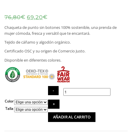
El
El
€
€
76,80
69,20
precio
precio
original
actual
Chaqueta de punto sin botones 100% sostenible, una prenda de
era:
es:
mujer cómoda, fresca y versátil que te encantará.
76,80€.
69,20€.
Tejido de cáñamo y algodón orgánico.
Certificado OSC y su origen de Comercio Justo.
Disponible en diferentes colores.
Color
Chaqueta
de
Talla
punto
AÑADIR AL CARRITO
sin
botones
100%