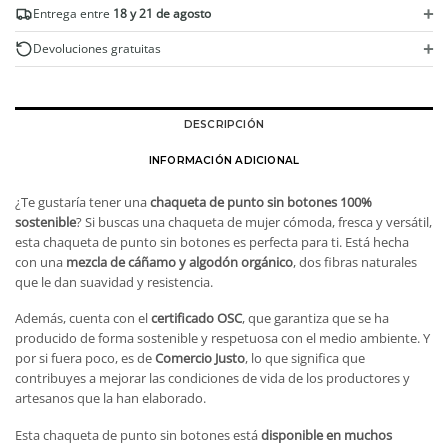
sostenible
+
Entrega entre
18 y 21 de agosto
cantidad
+
Devoluciones gratuitas
DESCRIPCIÓN
INFORMACIÓN ADICIONAL
¿Te gustaría tener una
chaqueta de punto sin botones 100%
sostenible
? Si buscas una chaqueta de mujer cómoda, fresca y versátil,
esta chaqueta de punto sin botones es perfecta para ti. Está hecha
con una
mezcla de cáñamo y algodón orgánico
, dos fibras naturales
que le dan suavidad y resistencia.
Además, cuenta con el
certificado OSC
, que garantiza que se ha
producido de forma sostenible y respetuosa con el medio ambiente. Y
por si fuera poco, es de
Comercio Justo
, lo que significa que
contribuyes a mejorar las condiciones de vida de los productores y
artesanos que la han elaborado.
Esta chaqueta de punto sin botones está
disponible en muchos