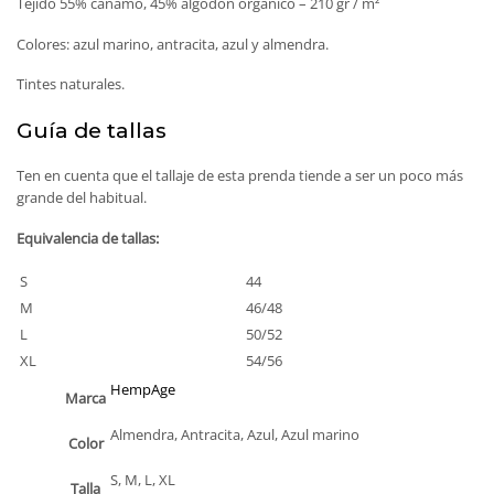
Tejido 55% cáñamo, 45% algodón orgánico – 210 gr / m²
Colores: azul marino, antracita, azul y almendra.
Tintes naturales.
Guía de tallas
Ten en cuenta que el tallaje de esta prenda tiende a ser un poco más
grande del habitual.
Equivalencia de tallas:
S
44
M
46/48
L
50/52
XL
54/56
HempAge
Marca
Almendra, Antracita, Azul, Azul marino
Color
S, M, L, XL
Talla