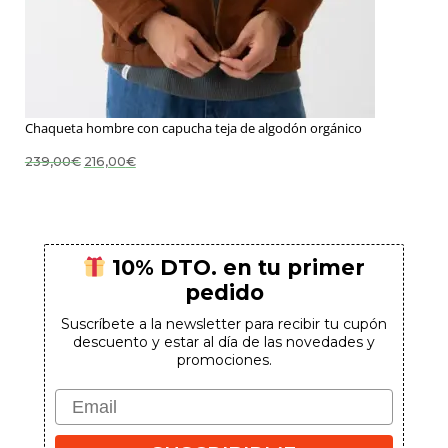
Chaqueta hombre con capucha teja de algodón orgánico
El
El
239,00
€
216,00
€
precio
precio
original
actual
era:
es:
239,00€.
216,00€.
10% DTO. en tu primer
pedido
Suscríbete a la newsletter para recibir tu cupón
descuento y estar al día de las novedades y
promociones.
Email