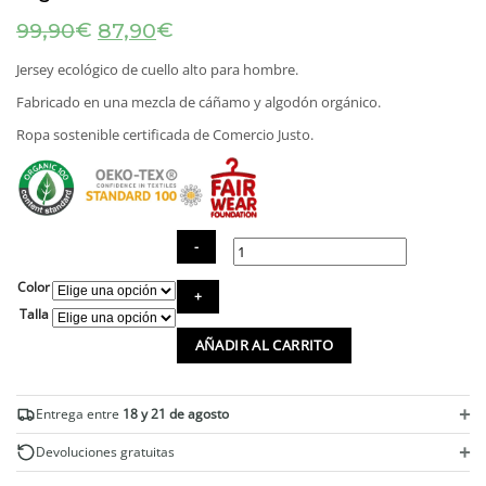
El
El
€
€
99,90
87,90
precio
precio
original
actual
Jersey ecológico de cuello alto para hombre.
era:
es:
Fabricado en una mezcla de cáñamo y algodón orgánico.
99,90€.
87,90€.
Ropa sostenible certificada de Comercio Justo.
Color
Jersey
cuello
Talla
alto
AÑADIR AL CARRITO
de
cáñamo
y
algodón
+
Entrega entre
18 y 21 de agosto
orgánico
cantidad
+
Devoluciones gratuitas