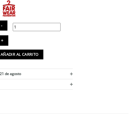
rsey
ello
co
AÑADIR AL CARRITO
n
mbos
ológico
+
ntidad
 21 de agosto
+