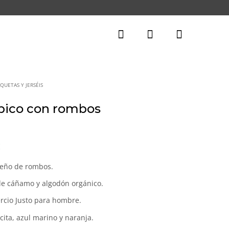
QUETAS Y JERSÉIS
 pico con rombos
El
€
precio
actual
iseño de rombos.
es:
de cáñamo y algodón orgánico.
.
114,30€.
rcio Justo para hombre.
cita, azul marino y naranja.