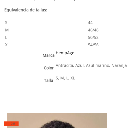
Equivalencia de tallas:
S
44
M
46/48
L
50/52
XL
54/56
HempAge
Marca
Antracita, Azul, Azul marino, Naranja
Color
S, M, L, XL
Talla
-12%