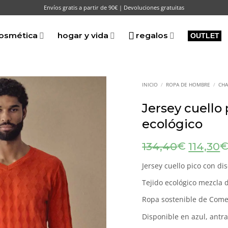
Envíos gratis a partir de 90€ | Devoluciones gratuitas
osmética
hogar y vida
regalos
OUTLET
INICIO
/
ROPA DE HOMBRE
/
CHA
Jersey cuello
ecológico
El
€
134,40
114,30
precio
original
Jersey cuello pico con d
era:
Tejido ecológico mezcla 
134,40€
Ropa sostenible de Come
Disponible en azul, antra