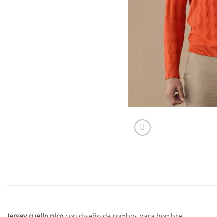
Jersey cuello pico
con diseño de rombos para hombre.