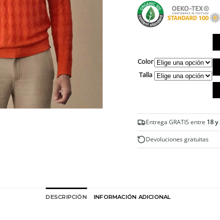
Color
Je
cu
Talla
pi
co
ro
ec
ca
Entrega GRATIS entre
18 y
Devoluciones gratuitas
DESCRIPCIÓN
INFORMACIÓN ADICIONAL