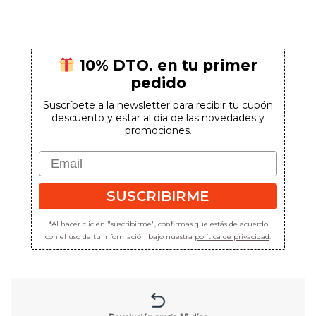
original
actual
era:
es:
124,80€.
106,10€.
10% DTO. en tu primer
pedido
Suscríbete a la newsletter para recibir tu cupón
descuento y estar al día de las novedades y
promociones.
Email
SUSCRIBIRME
*Al hacer clic en "suscribirme", confirmas que estás de acuerdo
con el uso de tu información bajo nuestra
política de privacidad
.