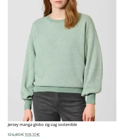
Jersey manga globo zig-zag sostenible
El
El
124,80
€
106,10
€
precio
precio