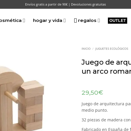
Envíos gratis a partir de 90€ | Devoluciones gratuitas
osmética
hogar y vida
regalos
OUTLET
INICIO
/
JUGUETES ECOLÓGICOS
Juego de arqu
un arco roma
€
29,50
Juego de arquitectura pa
medio punto.
32 piezas de madera con
Fabricado en España de 