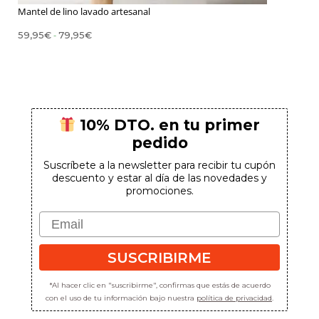
Mantel de lino lavado artesanal
¡Suscríbete para conseguirlo!
Rango
-
59,95
€
79,95
€
de
precios:
desde
59,95€
hasta
79,95€
SUSCRIBIRME
10% DTO. en tu primer
pedido
*Al hacer clic en "suscribirme", confirmas que estás de acuerdo con el uso
de tu información bajo nuestra
política de privacidad
.
Suscríbete a la newsletter para recibir tu cupón
descuento y estar al día de las novedades y
promociones.
Email
SUSCRIBIRME
*Al hacer clic en "suscribirme", confirmas que estás de acuerdo
con el uso de tu información bajo nuestra
política de privacidad
.