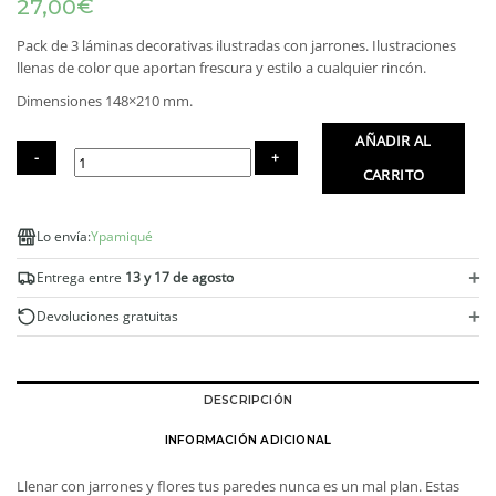
€
27,00
Pack de 3 láminas decorativas ilustradas con jarrones. Ilustraciones
llenas de color que aportan frescura y estilo a cualquier rincón.
Dimensiones 148×210 mm.
AÑADIR AL
CARRITO
Láminas
Jarrones
Lo envía:
Ypamiqué
tamaño
A5.
+
Entrega entre
13 y 17 de agosto
Pack
de
+
Devoluciones gratuitas
3
cantidad
DESCRIPCIÓN
INFORMACIÓN ADICIONAL
Llenar con jarrones y flores tus paredes nunca es un mal plan. Estas