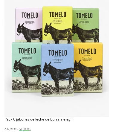
Pack 6 jabones de leche de burra a elegir
El
El
34,80
€
31,90
€
precio
precio