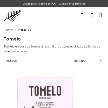
Saltar
Envíos gratis a partir de 90€ | Devoluciones gratuitas
al
contenido
INICIO
/
TOMELO
Tomelo
Tomelo
elabora de forma artesanal productos ecológicos y libres de
crueldad animal.
FILTRAR