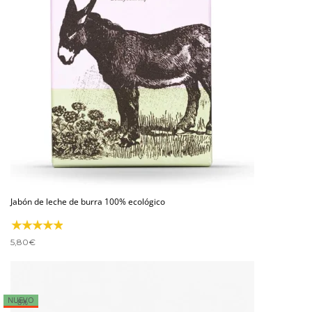
Jabón de leche de burra 100% ecológico
5,80
€
NUEVO
-8%