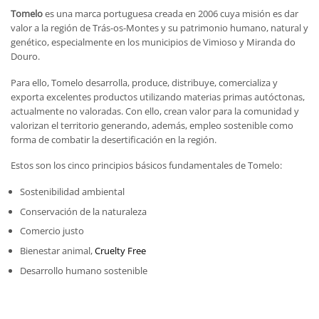
original
actual
Tomelo
es una marca portuguesa creada en 2006 cuya misión es dar
era:
es:
valor a la región de Trás-os-Montes y su patrimonio humano, natural y
34,80€.
31,90€.
genético, especialmente en los municipios de Vimioso y Miranda do
Douro.
Para ello, Tomelo desarrolla, produce, distribuye, comercializa y
exporta excelentes productos utilizando materias primas autóctonas,
actualmente no valoradas. Con ello, crean valor para la comunidad y
valorizan el territorio generando, además, empleo sostenible como
forma de combatir la desertificación en la región.
Estos son los cinco principios básicos fundamentales de Tomelo:
Sostenibilidad ambiental
Conservación de la naturaleza
Comercio justo
Bienestar animal,
Cruelty Free
Desarrollo humano sostenible