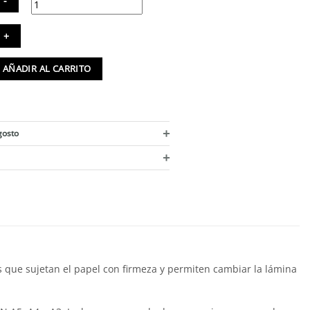
arco
ra
lgar
AÑADIR AL CARRITO
sters
minas
ntidad
+
gosto
+
 que sujetan el papel con firmeza y permiten cambiar la lámina