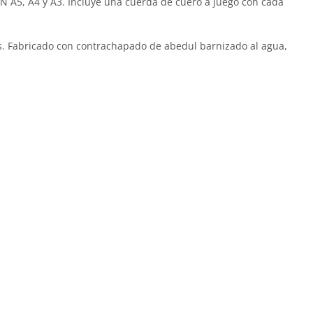
IN A5, A4 y A3. Incluye una cuerda de cuero a juego con cada
ivos. Fabricado con contrachapado de abedul barnizado al agua,