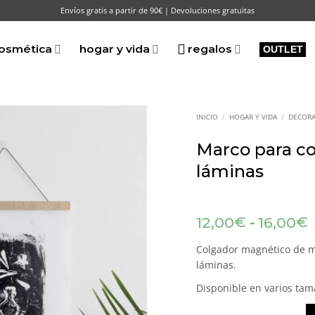
Envíos gratis a partir de 90€ | Devoluciones gratuitas
osmética
hogar y vida
regalos
OUTLET
INICIO
/
HOGAR Y VIDA
/
DECORA
Marco para co
láminas
-
€
€
12,00
16,00
p
Colgador magnético de m
láminas.
Disponible en varios ta