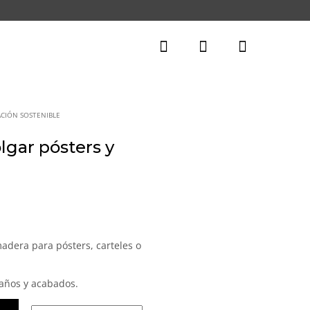
CIÓN SOSTENIBLE
lgar pósters y
Rango
de
recios:
adera para pósters, carteles o
desde
12,00€
maños y acabados.
hasta
16,00€