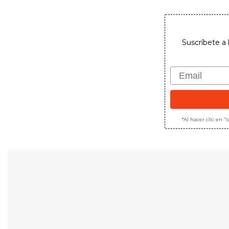
desde
105,00€
hasta
154,00€
Suscríbete a 
Email
*Al hacer clic en 