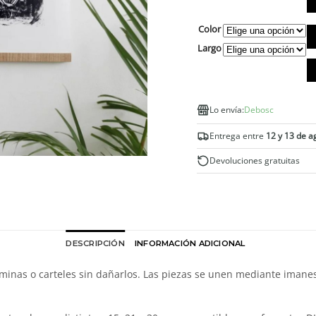
Color
M
pa
Largo
co
pó
y
lá
Lo envía:
Debosc
ca
Entrega entre
12 y 13 de a
Devoluciones gratuitas
DESCRIPCIÓN
INFORMACIÓN ADICIONAL
inas o carteles sin dañarlos. Las piezas se unen mediante imanes