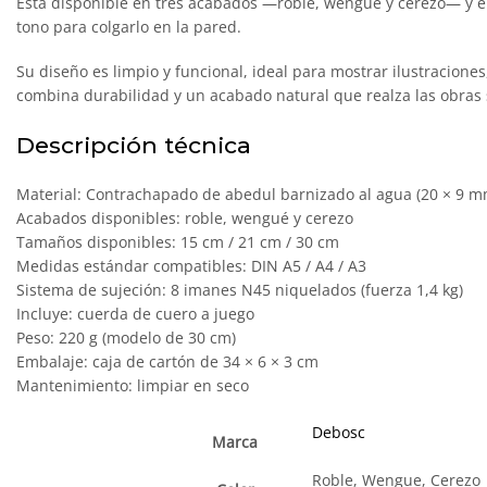
Está disponible en tres acabados —roble, wengué y cerezo— y en 
tono para colgarlo en la pared.
Su diseño es limpio y funcional, ideal para mostrar ilustraciones
combina durabilidad y un acabado natural que realza las obras 
Descripción técnica
Material: Contrachapado de abedul barnizado al agua (20 × 9 m
Acabados disponibles: roble, wengué y cerezo
Tamaños disponibles: 15 cm / 21 cm / 30 cm
Medidas estándar compatibles: DIN A5 / A4 / A3
Sistema de sujeción: 8 imanes N45 niquelados (fuerza 1,4 kg)
Incluye: cuerda de cuero a juego
Peso: 220 g (modelo de 30 cm)
Embalaje: caja de cartón de 34 × 6 × 3 cm
Mantenimiento: limpiar en seco
Debosc
Marca
Roble, Wengue, Cerezo