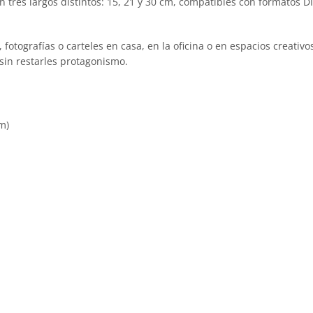
tres largos distintos: 15, 21 y 30 cm, compatibles con formatos D
, fotografías o carteles en casa, en la oficina o en espacios creat
sin restarles protagonismo.
m)