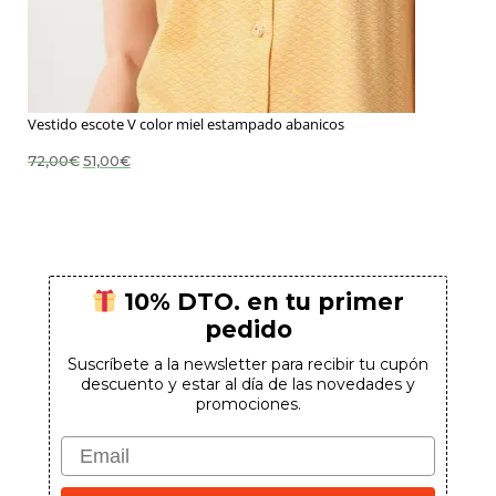
Vestido escote V color miel estampado abanicos
El
El
72,00
€
51,00
€
precio
precio
original
actual
era:
es:
72,00€.
51,00€.
10% DTO. en tu primer
pedido
Suscríbete a la newsletter para recibir tu cupón
descuento y estar al día de las novedades y
promociones.
Email