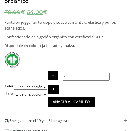
orgánico
El
El
€
€
79,00
64,00
precio
precio
original
actual
Pantalón jogger en terciopelo suave con cintura elástica y puños
era:
es:
acanalados.
79,00€.
64,00€.
Confeccionado en algodón orgánico con certificado GOTS.
Disponible en color teja tostado y malva.
Color
Pantalón
jogger
Talla
terciopelo
AÑADIR AL CARRITO
de
algodón
orgánico
cantidad
+
Entrega entre el 19 y el 21 de agosto
+
Devoluciones gratuitas