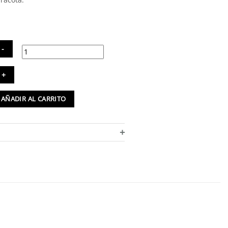
ntalón
rgo
AÑADIR AL CARRITO
nzas
00%
no
+
ntidad