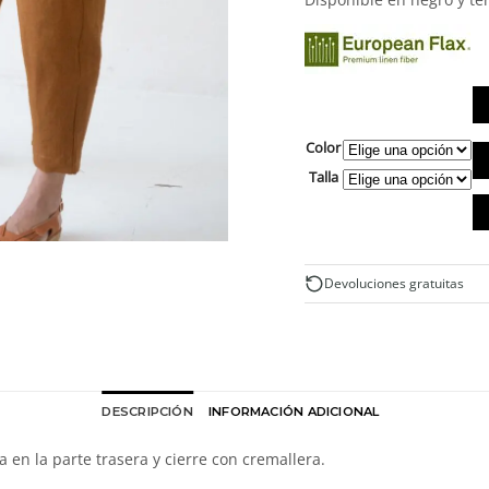
Color
Pa
la
Talla
de
pi
1
li
ca
Devoluciones gratuitas
DESCRIPCIÓN
INFORMACIÓN ADICIONAL
a en la parte trasera y cierre con cremallera.