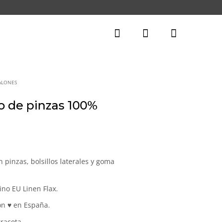
ALONES
o de pinzas 100%
n pinzas, bolsillos laterales y goma
no EU Linen Flax.
on ♥ en España.
rracota.