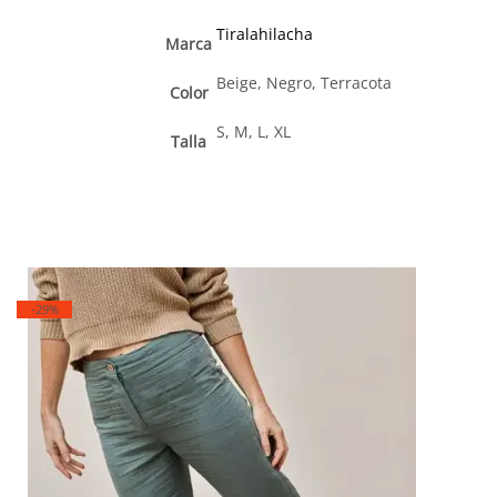
Tiralahilacha
Marca
Beige, Negro, Terracota
Color
S, M, L, XL
Talla
-29%