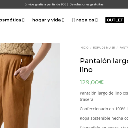
Envíos gratis a partir de 90€ | Devoluciones gratuitas
osmética
hogar y vida
regalos
OUTLET
INICIO
/
ROPA DE MUJER
/
PANT
Pantalón larg
lino
€
129,00
Pantalón largo de lino co
trasera.
Confeccionado en 100% li
Ropa sostenible hecha c
Disponible en negro y te