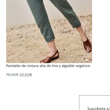
Pantalón de cintura alta de lino y algodón orgánico
El
El
75,00
€
53,00
€
precio
precio
original
actual
era:
es:
75,00€.
53,00€.
Suscríbete a 