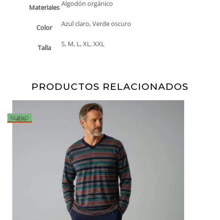
Algodón orgánico
Materiales
Azul claro, Verde oscuro
Color
S, M, L, XL, XXL
Talla
PRODUCTOS RELACIONADOS
NUEVO
N
-40%