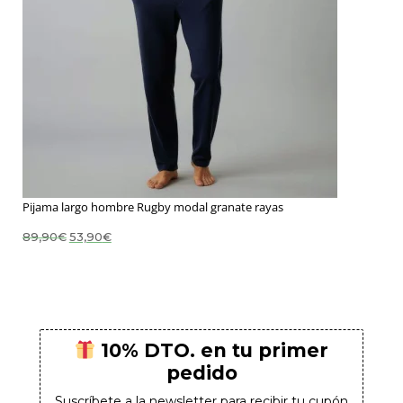
Pijama largo hombre Rugby modal granate rayas
El
El
89,90
€
53,90
€
precio
precio
original
actual
era:
es:
89,90€.
53,90€.
10% DTO. en tu primer
pedido
Suscríbete a la newsletter para recibir tu cupón