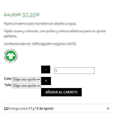
El
El
€
€
64,99
57,20
precio
precio
original
actual
Pijama invierno para hombre con diseño a rayas.
era:
es:
Tejido suave y cómodo, con puños y cintura elásticos para un ajuste
64,99€.
57,20€.
perfecto.
Confeccionado en 100% algodón orgánico GOTS.
Color
Pijama
a
Talla
rayas
AÑADIR AL CARRITO
de
invierno
ecológico
para
+
Entrega entre
11 y 12 de agosto
hombre