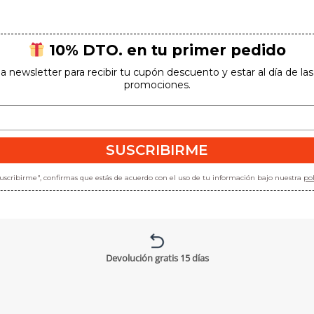
¡Suscríbete para conseguirlo!
10% DTO. en tu primer pedido
la newsletter para recibir tu cupón descuento y estar al día de l
promociones.
SUSCRIBIRME
SUSCRIBIRME
*Al hacer clic en "suscribirme", confirmas que estás de acuerdo con el uso
de tu información bajo nuestra
política de privacidad
.
"suscribirme", confirmas que estás de acuerdo con el uso de tu información bajo nuestra
pol
Devolución gratis 15 días