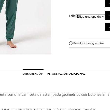
Pij
Talla
al
org
mu
es
can
Devoluciones gratuitas
DESCRIPCIÓN
INFORMACIÓN ADICIONAL
enta con una camiseta de estampado geométrico con botones en el p
irá para guardarlo o transportarlo. O también para regalar.