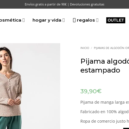
Envíos gratis a partir de 90€ | Devoluciones gratuitas
osmética
hogar y vida
regalos
OUTLET
INICIO
/
PIJAMAS DE ALGODÓN O
Pijama algod
estampado
€
39,90
Pijama de manga larga e
Fabricado en 100% algodó
Ropa de comercio justo h