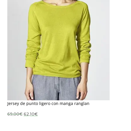
Jersey de punto ligero con manga ranglan
El
El
69,00
€
62,10
€
precio
precio
original
actual
era:
es:
69,00€.
62,10€.