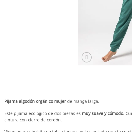
Pijama algodón orgánico
mujer
de manga larga.
Este pijama ecológico de dos piezas es
muy suave y cómodo
. Cu
cintura con cierre de cordón.
Viene en una bolsita de tela a juego con la camiseta que te serv