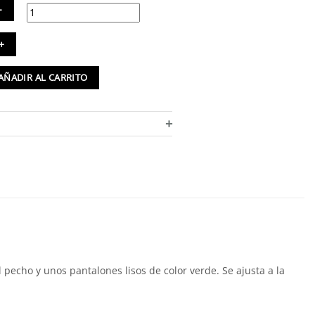
ama
godón
ánico
AÑADIR AL CARRITO
jer
tampado
tidad
+
echo y unos pantalones lisos de color verde. Se ajusta a la