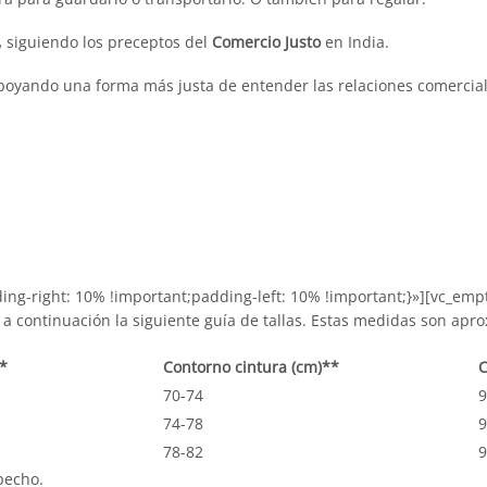
,
siguiendo los preceptos del
Comercio Justo
en India.
oyando una forma más justa de entender las relaciones comerciale
g-right: 10% !important;padding-left: 10% !important;}»][vc_empty
a continuación la siguiente guía de tallas. Estas medidas son apr
*
Contorno cintura (cm)**
C
70-74
9
74-78
9
78-82
9
pecho.