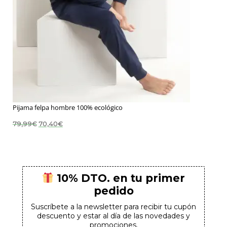
Pijama felpa hombre 100% ecológico
El
El
79,99
€
70,40
€
precio
precio
original
actual
era:
es:
79,99€.
70,40€.
10% DTO. en tu primer
pedido
Suscríbete a la newsletter para recibir tu cupón
descuento y estar al día de las novedades y
promociones.