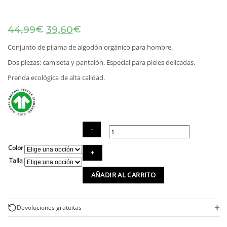
El
El
€
€
44,99
39,60
precio
precio
original
actual
Conjunto de pijama de algodón orgánico para hombre.
era:
es:
Dos piezas: camiseta y pantalón. Especial para pieles delicadas.
44,99€.
39,60€.
Prenda ecológica de alta calidad.
Color
Pijama
corto
Talla
de
AÑADIR AL CARRITO
algodón
orgánico
para
hombre
+
Devoluciones gratuitas
cantidad