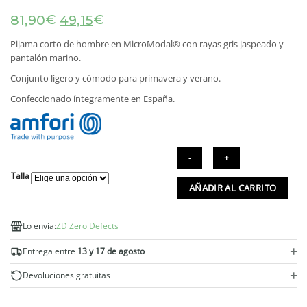
El
El
€
€
81,90
49,15
precio
precio
original
actual
Pijama corto de hombre en MicroModal® con rayas gris jaspeado y
era:
es:
pantalón marino.
81,90€.
49,15€.
Conjunto ligero y cómodo para primavera y verano.
Confeccionado íntegramente en España.
Talla
Pijama
AÑADIR AL CARRITO
corto
hombre
Eos
Lo envía:
ZD Zero Defects
gris
y
+
Entrega entre
13 y 17 de agosto
marino
en
+
Devoluciones gratuitas
MicroModal®
cantidad