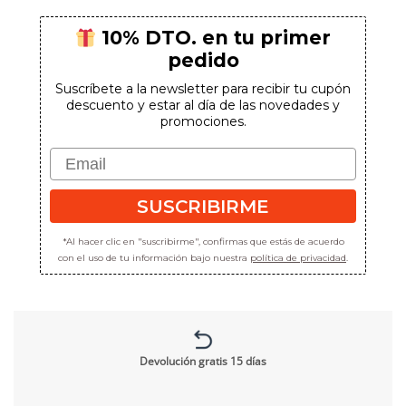
72,00€.
43,20€.
10% DTO. en tu primer
pedido
Suscríbete a la newsletter para recibir tu cupón
descuento y estar al día de las novedades y
promociones.
Email
SUSCRIBIRME
*Al hacer clic en "suscribirme", confirmas que estás de acuerdo
con el uso de tu información bajo nuestra
política de privacidad
.
Devolución gratis 15 días