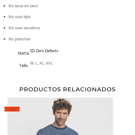
No lavar en seco
No usar lejía
No usar secadora
No planchar
ZD Zero Defects
Marca
M, L, XL, XXL
Talla
PRODUCTOS RELACIONADOS
-40%