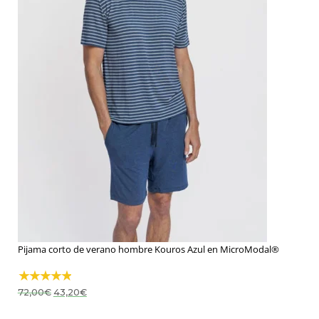
Pijama corto de verano hombre Kouros Azul en MicroModal®
El
El
72,00
€
43,20
€
precio
precio
original
actual
era:
es: