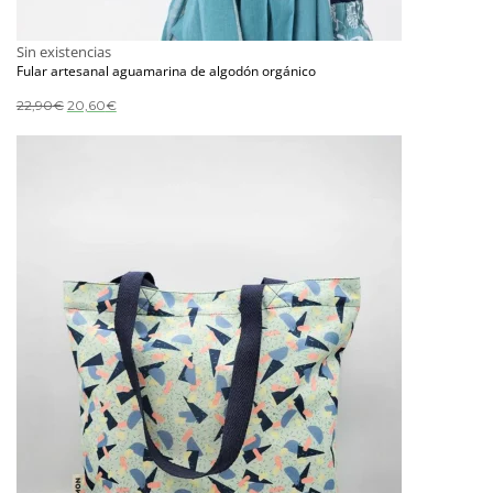
Sin existencias
Fular artesanal aguamarina de algodón orgánico
El
El
22,90
€
20,60
€
precio
precio
original
actual
era:
es:
22,90€.
20,60€.