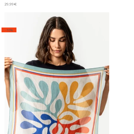
29,99
€
-10%