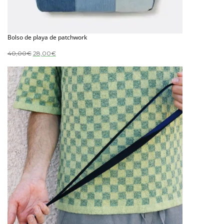
Bolso de playa de patchwork
El
El
40,00
€
28,00
€
precio
precio
original
actual
era:
es:
40,00€.
28,00€.