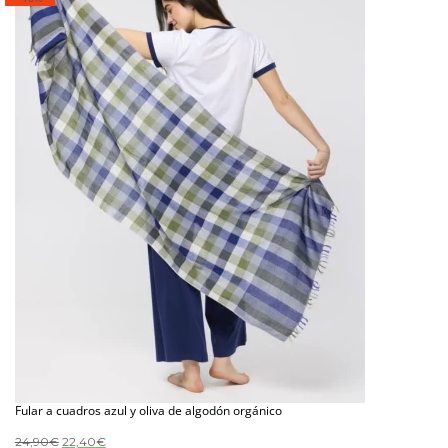
Fular a cuadros azul y oliva de algodón orgánico
El
El
24,90
€
22,40
€