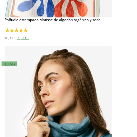
Pañuelo estampado Matisse de algodón orgánico y seda
El
El
16,99
€
15,30
€
precio
precio
original
actual
era:
es:
16,99€.
15,30€.
NUEVO