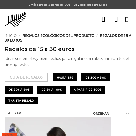
Saltar
Envíos gratis a partir de 90€ | Devoluciones gratuitas
al
contenido
INICIO
/
REGALOS ECOLÓGICOS DEL PRODUCTO
/
REGALOS DE 15 A
30 EUROS
Regalos de 15 a 30 euros
Ideas sostenibles y bien hechas para regalar con cabeza sin salirte del
presupuesto.
GUÍA DE REGALOS
HASTA 15€
DE 30€ A 50€
DE 50€ A 80€
DE 80 A 100€
A PARTIR DE 100€
TARJETA REGALO
FILTRAR
-10%