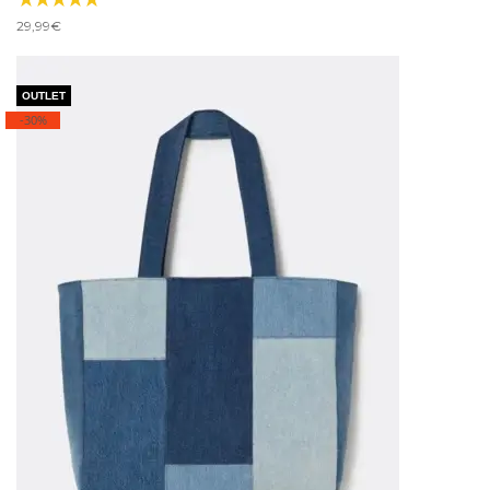
29,99
€
-30%