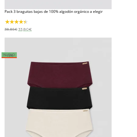
Pack 3 braguitas bajas de 100% algodón orgánico a elegir
El
El
38,85
€
33,80
€
precio
precio
original
actual
era:
es:
38,85€.
33,80€.
NUEVO
-13%