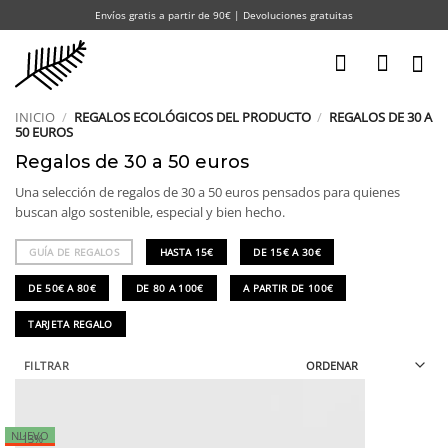
Saltar
Envíos gratis a partir de 90€ | Devoluciones gratuitas
al
contenido
INICIO
/
REGALOS ECOLÓGICOS DEL PRODUCTO
/
REGALOS DE 30 A
50 EUROS
Regalos de 30 a 50 euros
Una selección de regalos de 30 a 50 euros pensados para quienes
buscan algo sostenible, especial y bien hecho.
GUÍA DE REGALOS
HASTA 15€
DE 15€ A 30€
DE 50€ A 80€
DE 80 A 100€
A PARTIR DE 100€
TARJETA REGALO
FILTRAR
NUEVO
-13%