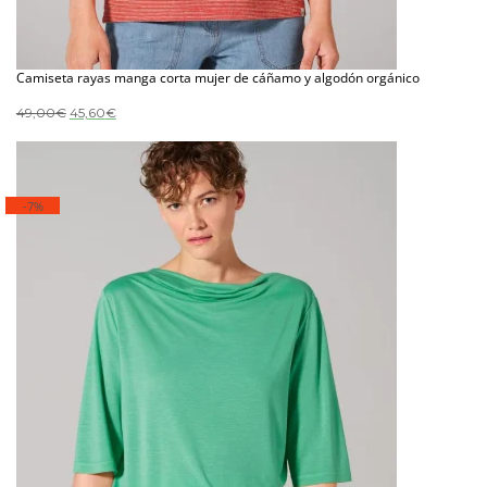
Camiseta rayas manga corta mujer de cáñamo y algodón orgánico
El
El
49,00
€
45,60
€
precio
precio
original
actual
era:
es:
49,00€.
45,60€.
-7%