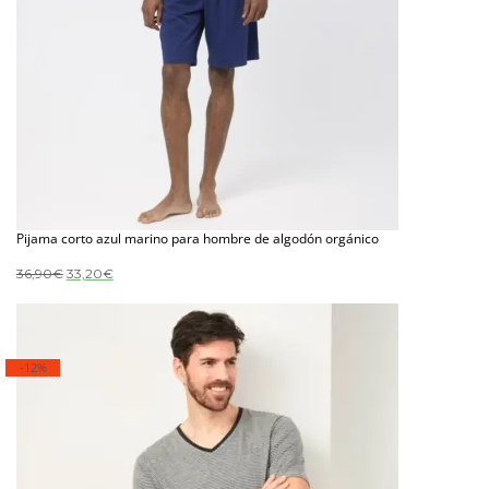
Pijama corto azul marino para hombre de algodón orgánico
El
El
36,90
€
33,20
€
precio
precio
original
actual
era:
es:
36,90€.
33,20€.
-12%