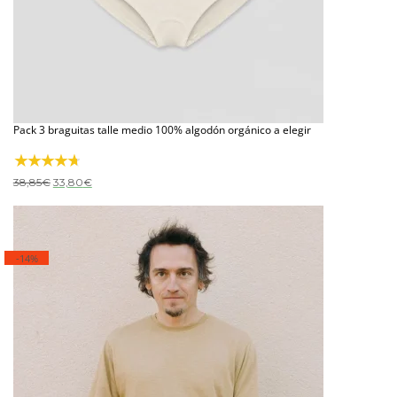
Pack 3 braguitas talle medio 100% algodón orgánico a elegir
El
El
38,85
€
33,80
€
precio
precio
original
actual
era:
es:
38,85€.
33,80€.
-14%