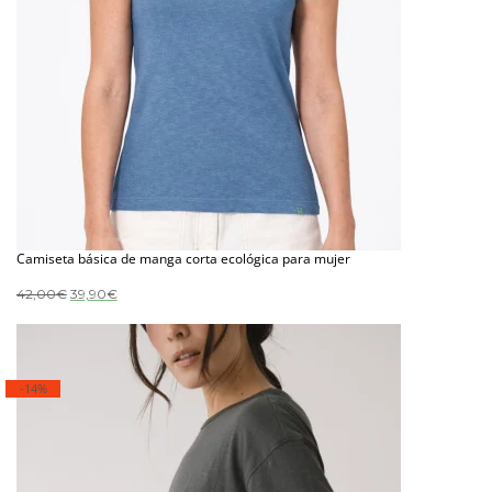
Camiseta básica de manga corta ecológica para mujer
El
El
42,00
€
39,90
€
precio
precio
original
actual
era:
es:
42,00€.
39,90€.
-14%