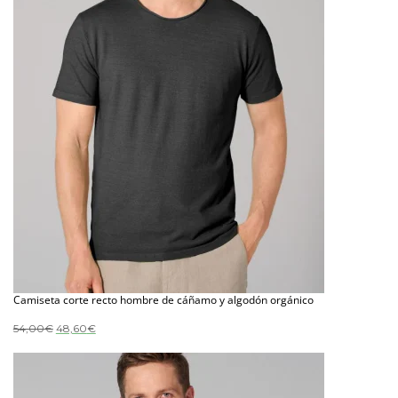
Camiseta corte recto hombre de cáñamo y algodón orgánico
El
El
54,00
€
48,60
€
precio
precio
original
actual
era:
es:
54,00€.
48,60€.