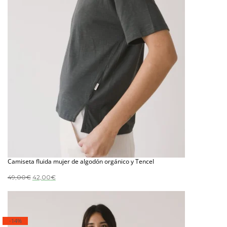
Camiseta fluida mujer de algodón orgánico y Tencel
El
El
49,00
€
42,00
€
precio
precio
original
actual
era:
es:
49,00€.
42,00€.
-14%