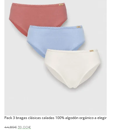
Pack 3 bragas clásicas caladas 100% algodón orgánico a elegir
El
El
44,85
€
39,00
€