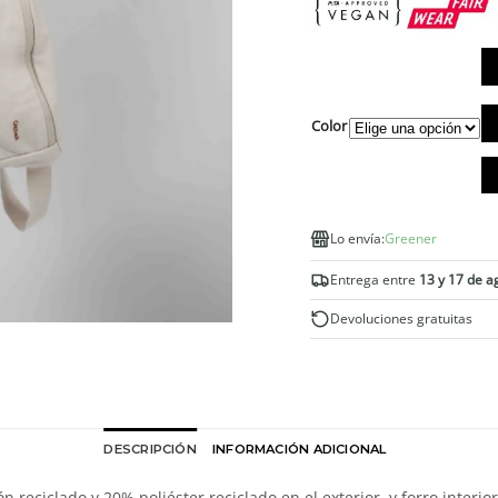
Ri
Color
so
bo
in
ca
Lo envía:
Greener
Entrega entre
13 y 17 de a
Devoluciones gratuitas
DESCRIPCIÓN
INFORMACIÓN ADICIONAL
reciclado y 20% poliéster reciclado en el exterior, y forro interio