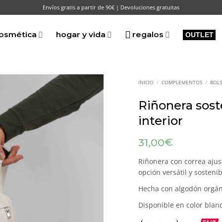
Envíos gratis a partir de 90€ | Devoluciones gratuitas
osmética
hogar y vida
regalos
OUTLET
INICIO
/
COMPLEMENTOS
/
BOL
Riñonera soste
interior
€
31,00
Riñonera con correa ajust
opción versátil y sostenib
Hecha con algodón orgáni
Disponible en color blan