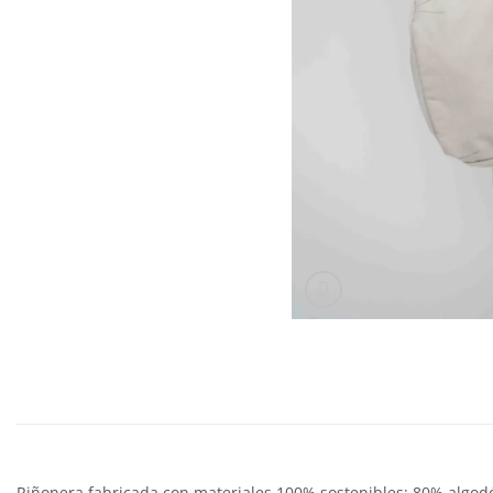
Riñonera fabricada con materiales 100% sostenibles: 80% algodón 