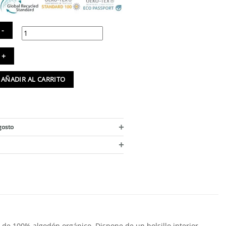
ñonera
stenible
lsillo
AÑADIR AL CARRITO
terior
ntidad
+
gosto
+
r de 100% algodón orgánico. Dispone de un bolsillo interior