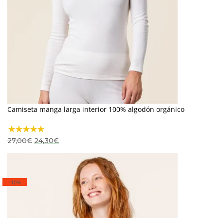
Camiseta manga larga interior 100% algodón orgánico
El
El
27,00
€
24,30
€
precio
precio
original
actual
era:
es:
27,00€.
24,30€.
-10%