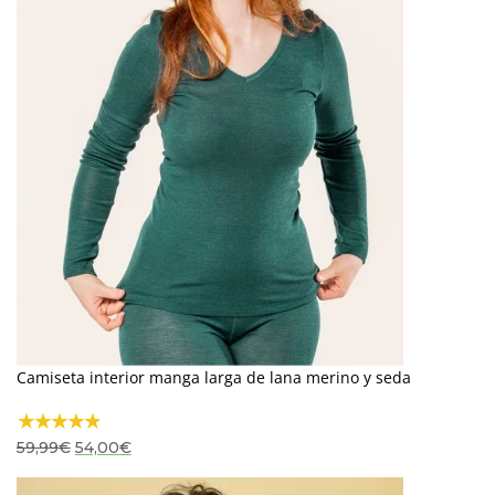
Camiseta interior manga larga de lana merino y seda
El
El
59,99
€
54,00
€
precio
precio
original
actual
era:
es: