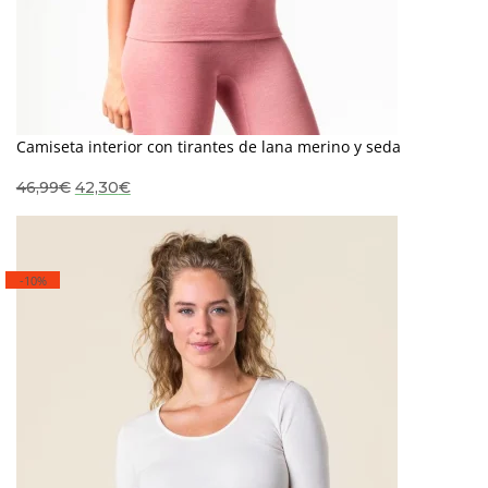
Camiseta interior con tirantes de lana merino y seda
El
El
46,99
€
42,30
€
precio
precio
original
actual
era:
es:
46,99€.
42,30€.
-10%