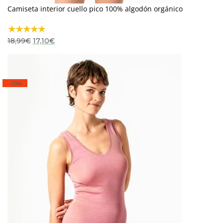
Camiseta interior cuello pico 100% algodón orgánico
El
El
18,99
€
17,10
€
precio
precio
original
actual
era:
es:
18,99€.
17,10€.
-10%