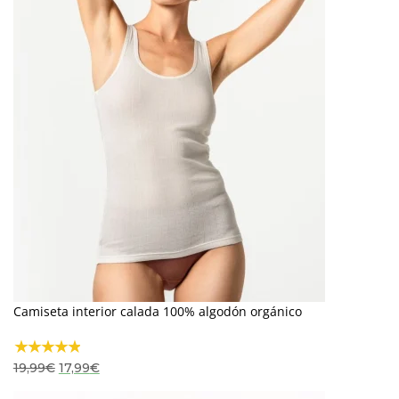
Camiseta interior calada 100% algodón orgánico
El
El
19,99
€
17,99
€
precio
precio
original
actual