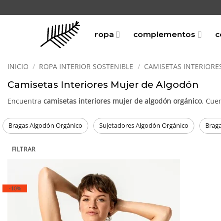
Saltar
al
contenido
ropa
complementos
c
INICIO
/
ROPA INTERIOR SOSTENIBLE
/
CAMISETAS INTERIORE
Camisetas Interiores Mujer de Algodón
Encuentra
camisetas interiores mujer de algodón orgánico
. Cue
Bragas Algodón Orgánico
Sujetadores Algodón Orgánico
Brag
FILTRAR
-10%