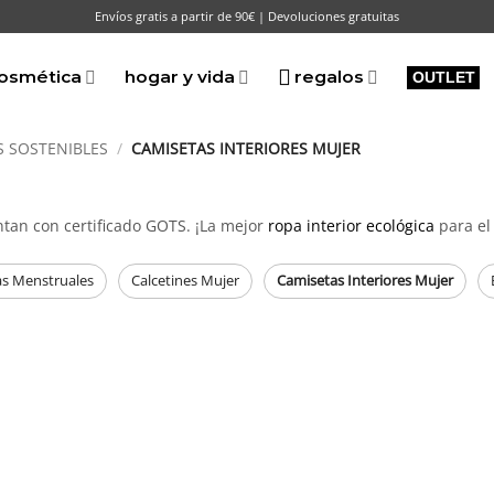
Envíos gratis a partir de 90€ | Devoluciones gratuitas
osmética
hogar y vida
regalos
OUTLET
S SOSTENIBLES
/
CAMISETAS INTERIORES MUJER
ntan con certificado GOTS. ¡La mejor
ropa interior ecológica
para el 
as Menstruales
Calcetines Mujer
Camisetas Interiores Mujer