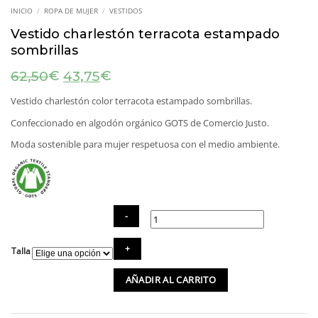
INICIO
/
ROPA DE MUJER
/
VESTIDOS
Vestido charlestón terracota estampado
sombrillas
El
El
€
€
62,50
43,75
precio
precio
original
actual
Vestido charlestón color terracota estampado sombrillas.
era:
es:
Confeccionado en algodón orgánico GOTS de Comercio Justo.
62,50€.
43,75€.
Moda sostenible para mujer respetuosa con el medio ambiente.
Vestido
Talla
charlestón
terracota
AÑADIR AL CARRITO
estampado
sombrillas
cantidad