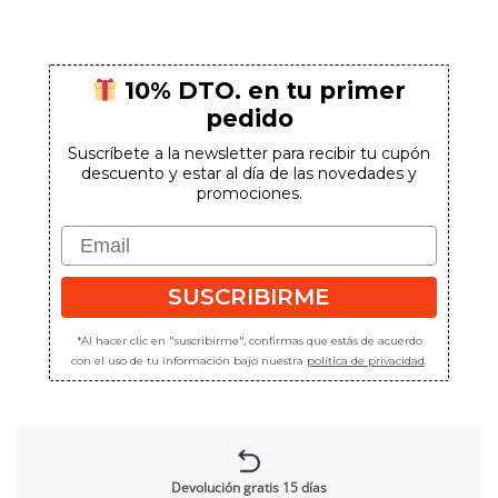
era:
es:
89,90€.
79,20€.
10% DTO. en tu primer
pedido
Suscríbete a la newsletter para recibir tu cupón
descuento y estar al día de las novedades y
promociones.
Email
SUSCRIBIRME
*Al hacer clic en "suscribirme", confirmas que estás de acuerdo
con el uso de tu información bajo nuestra
política de privacidad
.
Devolución gratis 15 días