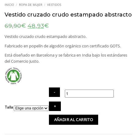
INICIO
/
ROPA DE MUJER
/
VESTIDOS
Vestido cruzado crudo estampado abstracto
El
El
€
€
69,90
48,93
precio
precio
original
actual
Vestido cruzado crudo estampado abstracto.
era:
es:
Fabricado en popelín de algodón orgánico con certificado GOTS.
69,90€.
48,93€.
Está diseñado en Barcelona y se fabrica en India bajo los estándares
del Comercio Justo.
Vestido
Talla
cruzado
crudo
AÑADIR AL CARRITO
estampado
abstracto
cantidad