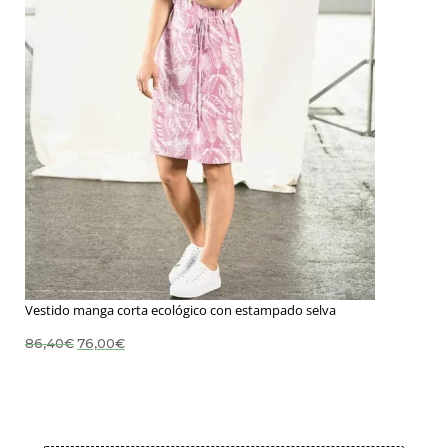
Vestido manga corta ecológico con estampado selva
El
El
86,40
€
76,00
€
precio
precio
original
actual
era:
es:
86,40€.
76,00€.