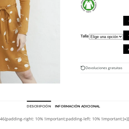
Ves
Talla
mo
co
es
de
piñ
y
Devoluciones gratuitas
cin
can
DESCRIPCIÓN
INFORMACIÓN ADICIONAL
{padding-right: 10% !important;padding-left: 10% !important;}»]