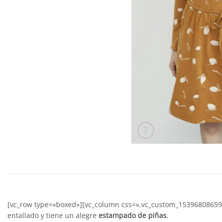
[vc_row type=»boxed»][vc_column css=».vc_custom_1539680865946
entallado y tiene un alegre
estampado de piñas
.