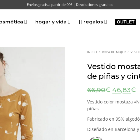
Envíos gratis a partir de 90€ | Devoluciones gratuitas
osmética
hogar y vida
regalos
OUTLET
INICIO
/
ROPA DE MUJER
/
VESTI
Vestido most
de piñas y ci
El
E
€
€
66,90
46,83
precio
p
original
a
Vestido color mostaza «
era:
e
piñas.
66,90€.
4
Fabricado en 95% algodó
Diseñado en Barcelona y 