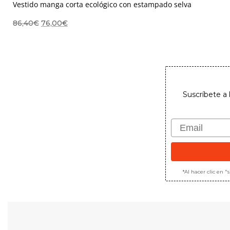
Vestido manga corta ecológico con estampado selva
El
El
86,40
€
76,00
€
precio
precio
original
actual
era:
es:
86,40€.
76,00€.
Suscríbete a 
Email
*Al hacer clic en 