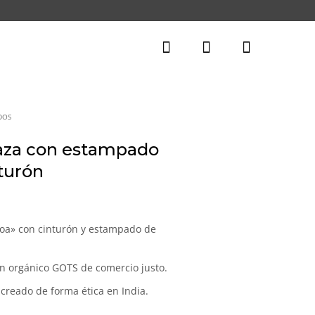
DOS
aza con estampado
nturón
l
recio
ctual
Noa» con cinturón y estampado de
s:
6,83€.
n orgánico GOTS de comercio justo.
creado de forma ética en India.