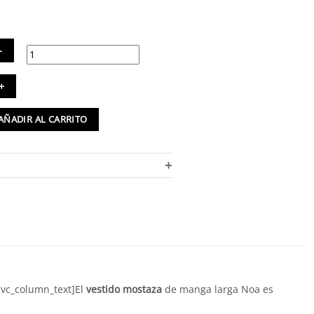
tido
staza
n
AÑADIR AL CARRITO
tampado
as
+
turón
tidad
[vc_column_text]El
vestido mostaza
de manga larga Noa es