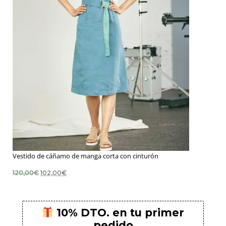
Vestido de cáñamo de manga corta con cinturón
El
El
120,00
€
102,00
€
precio
precio
original
actual
era:
es:
120,00€.
102,00€.
10% DTO. en tu primer
pedido