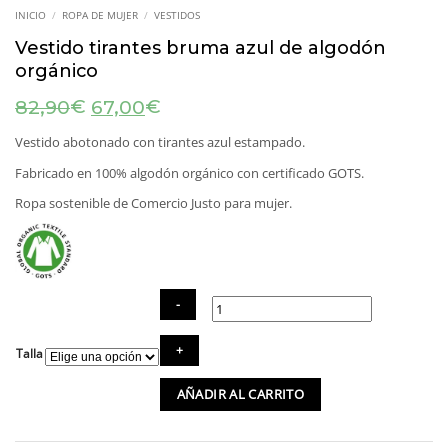
INICIO
/
ROPA DE MUJER
/
VESTIDOS
Vestido tirantes bruma azul de algodón
orgánico
El
El
€
€
82,90
67,00
precio
precio
original
actual
Vestido abotonado con tirantes azul estampado.
era:
es:
Fabricado en 100% algodón orgánico con certificado GOTS.
82,90€.
67,00€.
Ropa sostenible de Comercio Justo para mujer.
Vestido
Talla
tirantes
bruma
AÑADIR AL CARRITO
azul
de
algodón