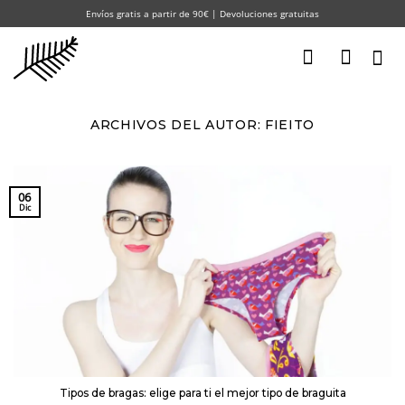
Saltar
Envíos gratis a partir de 90€ | Devoluciones gratuitas
al
contenido
ARCHIVOS DEL AUTOR:
FIEITO
06
Dic
Tipos de bragas: elige para ti el mejor tipo de braguita