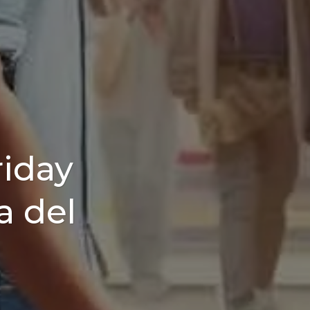
riday
a del