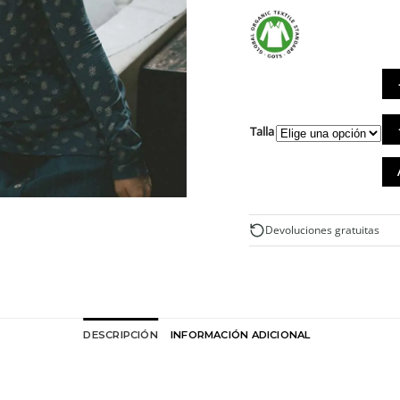
Cam
Talla
azu
co
hel
de
al
org
Devoluciones gratuitas
can
DESCRIPCIÓN
INFORMACIÓN ADICIONAL