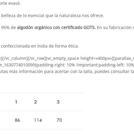
orte evasé.
belleza de lo esencial que la naturaleza nos ofrece.
 y 95% de
algodón orgánico con certificado GOTS.
En su fabricación s
confeccionada en India de forma ética.
ace][/vc_column][/vc_row][vc_empty_space height=»400px»][parallax
m_1630774010090{padding-right: 10% !important;padding-left: 10%
sitas más información para acertar con la talla, puedes consultar la