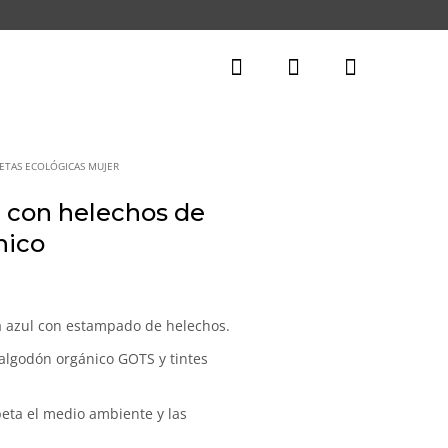
ETAS ECOLÓGICAS MUJER
 con helechos de
nico
recio
tual
 azul con estampado de helechos.
:
algodón orgánico GOTS y tintes
3,53€.
eta el medio ambiente y las