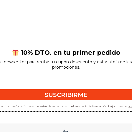
¡Suscríbete para conseguirlo!
SUSCRIBIRME
10% DTO. en tu primer pedido
la newsletter para recibir tu cupón descuento y estar al día de l
*Al hacer clic en "suscribirme", confirmas que estás de acuerdo con el uso
promociones.
de tu información bajo nuestra
política de privacidad
.
SUSCRIBIRME
"suscribirme", confirmas que estás de acuerdo con el uso de tu información bajo nuestra
pol