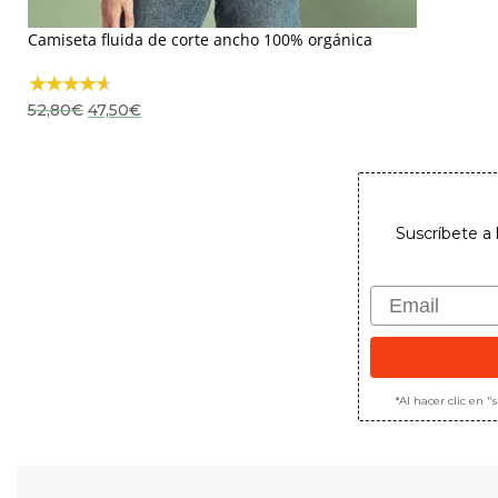
Camiseta fluida de corte ancho 100% orgánica
El
El
52,80
€
47,50
€
precio
precio
original
actual
era:
es:
52,80€.
47,50€.
Suscríbete a 
Email
*Al hacer clic en 