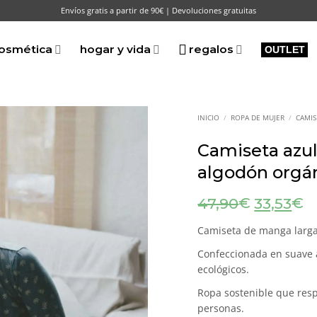
Envíos gratis a partir de 90€ | Devoluciones gratuitas
osmética
hogar y vida
regalos
OUTLET
INICIO
/
ROPA DE MUJER
/
CAMIS
Camiseta azul
algodón orgá
El
El
€
€
47,90
33,53
precio
p
original
ac
Camiseta de manga larga
era:
es
Confeccionada en suave 
47,90€.
3
ecológicos.
Ropa sostenible que resp
personas.