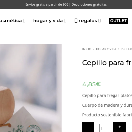
Envíos gratis a partir de 90€ | Devoluciones gratuitas
osmética
hogar y vida
regalos
OUTLET
INICIO
/
HOGAR Y VIDA
/
PRODUC
Cepillo para f
€
4,85
Cepillo para fregar platos
Cuerpo de madera y dura
Producto sostenible fabr