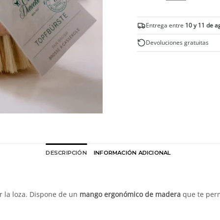
Cepillo
para
Entrega entre
10 y 11 de a
fregar
platos
Devoluciones gratuitas
cantidad
DESCRIPCIÓN
INFORMACIÓN ADICIONAL
ar la loza. Dispone de un
mango ergonómico de madera
que te perm