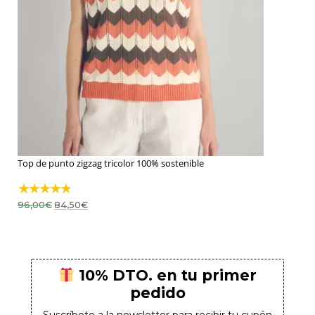
Top de punto zigzag tricolor 100% sostenible
El
El
96,00
€
84,50
€
precio
precio
original
actual
era:
es:
96,00€.
84,50€.
10% DTO. en tu primer
pedido