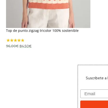
Top de punto zigzag tricolor 100% sostenible
El
El
96,00
€
84,50
€
precio
precio
original
actual
era:
es:
96,00€.
84,50€.
Suscríbete a 
Email