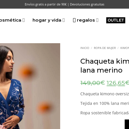
Envíos gratis a partir de 90€ | Devoluciones gratuitas
osmética
hogar y vida
regalos
OUTLET
INICIO
/
ROPA DE MUJER
/
KIMO
Chaqueta kim
lana merino
El
€
149,00
126,65
precio
original
Chaqueta kimono oversize
era:
Tejida en 100% lana meri
149,00€
Ropa sostenible fabrica