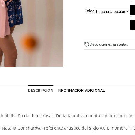
Ch
Color
ki
co
fl
de
la
me
Devoluciones gratuitas
ca
DESCRIPCIÓN
INFORMACIÓN ADICIONAL
al diseño de flores rosas. De talla única, cuenta con un cinturón 
 Natalia Goncharova, referente artístico del siglo XX. El nombre “H