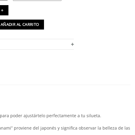
aqueta
mono
n
AÑADIR AL CARRITO
ores
na
+
rino
ntidad
para poder ajustártelo perfectamente a tu silueta.
anami” proviene del japonés y significa observar la belleza de las