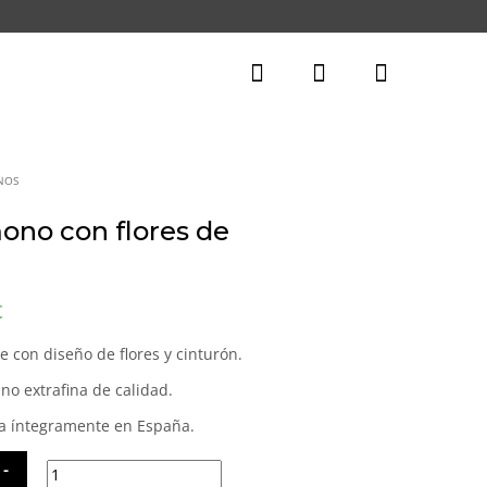
NOS
ono con flores de
El
€
precio
actual
 con diseño de flores y cinturón.
es:
no extrafina de calidad.
.
126,65€.
da íntegramente en España.