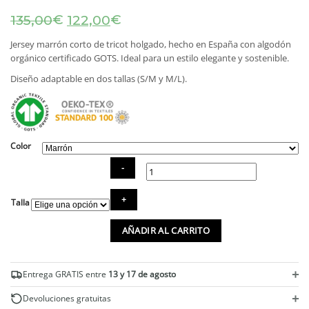
El
El
€
€
135,00
122,00
precio
precio
original
actual
Jersey marrón corto de tricot holgado, hecho en España con algodón
era:
es:
orgánico certificado GOTS. Ideal para un estilo elegante y sostenible.
135,00€.
122,00€.
Diseño adaptable en dos tallas (S/M y M/L).
Color
Jersey
Talla
corto
grueso
AÑADIR AL CARRITO
de
algodón
orgánico
marrón
+
Entrega GRATIS entre
13 y 17 de agosto
cantidad
+
Devoluciones gratuitas