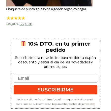
Chaqueta de punto grueso de algodón orgánico negra
El
El
135,00
€
122,00
€
precio
precio
original
actual
era:
es:
135,00€.
122,00€.
10% DTO. en tu primer
pedido
Suscríbete a la newsletter para recibir tu cupón
descuento y estar al día de las novedades y
promociones.
Email
SUSCRIBIRME
*Al hacer clic en "suscribirme", confirmas que estás de acuerdo
con el uso de tu información bajo nuestra
política de privacidad
.