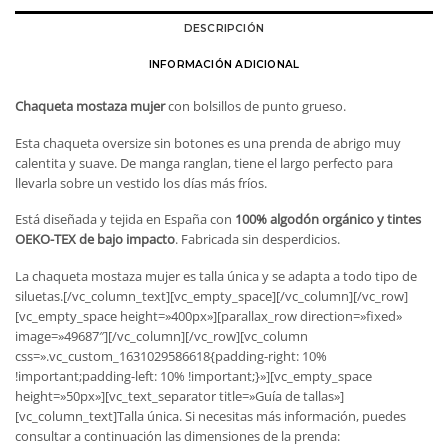
DESCRIPCIÓN
INFORMACIÓN ADICIONAL
Chaqueta mostaza mujer
con bolsillos de punto grueso.
Esta chaqueta oversize sin botones es una prenda de abrigo muy
calentita y suave. De manga ranglan, tiene el largo perfecto para
llevarla sobre un vestido los días más fríos.
Está diseñada y tejida en España con
100% algodón orgánico y tintes
OEKO-TEX de bajo impacto
. Fabricada sin desperdicios.
La chaqueta mostaza mujer es talla única y se adapta a todo tipo de
siluetas.[/vc_column_text][vc_empty_space][/vc_column][/vc_row]
[vc_empty_space height=»400px»][parallax_row direction=»fixed»
image=»49687″][/vc_column][/vc_row][vc_column
css=».vc_custom_1631029586618{padding-right: 10%
!important;padding-left: 10% !important;}»][vc_empty_space
height=»50px»][vc_text_separator title=»Guía de tallas»]
[vc_column_text]Talla única. Si necesitas más información, puedes
consultar a continuación las dimensiones de la prenda: