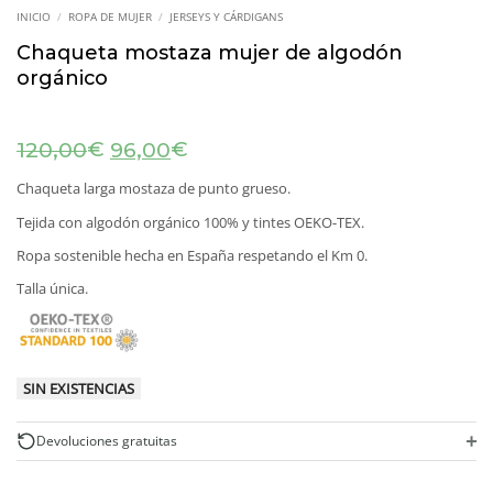
INICIO
/
ROPA DE MUJER
/
JERSEYS Y CÁRDIGANS
Chaqueta mostaza mujer de algodón
orgánico
El
El
€
€
120,00
96,00
precio
precio
original
actual
Chaqueta larga mostaza de punto grueso.
era:
es:
Tejida con algodón orgánico 100% y tintes OEKO-TEX.
120,00€.
96,00€.
Ropa sostenible hecha en España respetando el Km 0.
Talla única.
SIN EXISTENCIAS
+
Devoluciones gratuitas